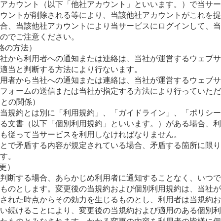
アカウント（以下「他社アカウント」といいます。）で当サー
ウントが削除される等により、当該他社アカウントがこれを提
合、当該他社アカウントにより当サービスにログインして、当
のでご注意ください。
絡の方法）
社から利用者への通知または連絡は、当社が運営するウェブサ
適当と判断する方法により行ないます。
用者から当社への通知または連絡は、当社が運営するウェブサ
フォームの送信または当社が指定する方法により行っていただ
約との関係）
当規約とは別に「利用規約」、「ガイドライン」、「ポリシー
る文書（以下「個別利用規約」といいます。）がある場合、利
も従って当サービスを利用しなければなりません。
とで矛盾する内容が規定されている場合、矛盾する箇所に限り
す。
変更）
判断する場合、あらかじめ利用者に通知することなく、いつで
ものとします。変更後の当規約および個別利用規約は、当社が
された時点からその効力を生じるものとし、利用者は当規約お
い続けることにより、変更後の当規約および適用のある個別利
たものとみなされます。かかる変更の内容を利用者の皆様に個