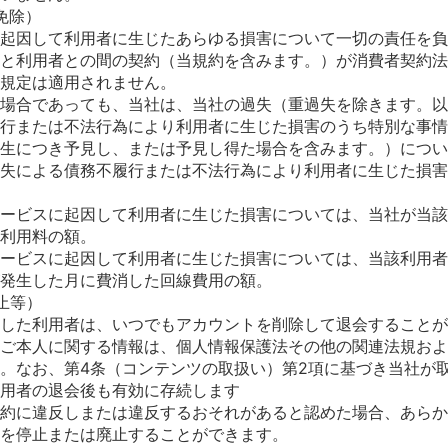
免除）
起因して利用者に生じたあらゆる損害について一切の責任を負
と利用者との間の契約（当規約を含みます。）が消費者契約法
規定は適用されません。
場合であっても、当社は、当社の過失（重過失を除きます。以
行または不法行為により利用者に生じた損害のうち特別な事情
生につき予見し、または予見し得た場合を含みます。）につい
失による債務不履行または不法行為により利用者に生じた損害
ービスに起因して利用者に生じた損害については、当社が当該
利用料の額。
ービスに起因して利用者に生じた損害については、当該利用者
発生した月に費消した回線費用の額。
止等）
した利用者は、いつでもアカウントを削除して退会することが
ご本人に関する情報は、個人情報保護法その他の関連法規およ
。なお、第4条（コンテンツの取扱い）第2項に基づき当社が
用者の退会後も有効に存続します
約に違反しまたは違反するおそれがあると認めた場合、あらか
を停止または廃止することができます。