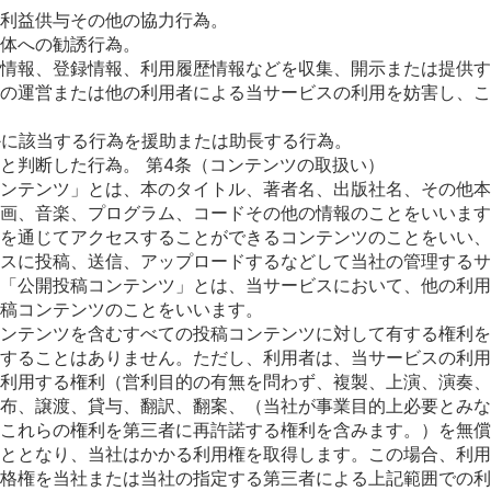
利益供与その他の協力行為。
体への勧誘行為。
情報、登録情報、利用履歴情報などを収集、開示または提供す
の運営または他の利用者による当サービスの利用を妨害し、こ
かに該当する行為を援助または助長する行為。
と判断した行為。 第4条（コンテンツの取扱い）
ンテンツ」とは、本のタイトル、著者名、出版社名、その他本
画、音楽、プログラム、コードその他の情報のことをいいます
を通じてアクセスすることができるコンテンツのことをいい、
スに投稿、送信、アップロードするなどして当社の管理するサ
「公開投稿コンテンツ」とは、当サービスにおいて、他の利用
稿コンテンツのことをいいます。
ンテンツを含むすべての投稿コンテンツに対して有する権利を
することはありません。ただし、利用者は、当サービスの利用
利用する権利（営利目的の有無を問わず、複製、上演、演奏、
布、譲渡、貸与、翻訳、翻案、（当社が事業目的上必要とみな
これらの権利を第三者に再許諾する権利を含みます。）を無償
ととなり、当社はかかる利用権を取得します。この場合、利用
格権を当社または当社の指定する第三者による上記範囲での利