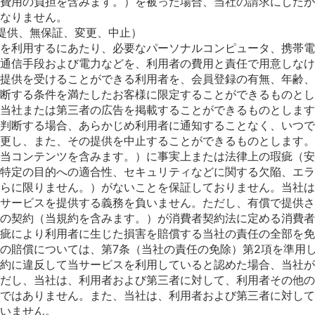
費用の負担を含みます。）を被った場合、当社の請求にしたが
なりません。
提供、無保証、変更、中止）
を利用するにあたり、必要なパーソナルコンピュータ、携帯電
通信手段および電力などを、利用者の費用と責任で用意しなけ
提供を受けることができる利用者を、会員登録の有無、年齢、
断する条件を満たしたお客様に限定することができるものとし
当社または第三者の広告を掲載することができるものとします
判断する場合、あらかじめ利用者に通知することなく、いつで
更し、また、その提供を中止することができるものとします。
当コンテンツを含みます。）に事実上または法律上の瑕疵（安
特定の目的への適合性、セキュリティなどに関する欠陥、エラ
らに限りません。）がないことを保証しておりません。当社は
サービスを提供する義務を負いません。ただし、有償で提供さ
の契約（当規約を含みます。）が消費者契約法に定める消費者
疵により利用者に生じた損害を賠償する当社の責任の全部を免
の賠償については、第7条（当社の責任の免除）第2項を準用
約に違反して当サービスを利用していると認めた場合、当社が
だし、当社は、利用者および第三者に対して、利用者その他の
ではありません。また、当社は、利用者および第三者に対して
いません。