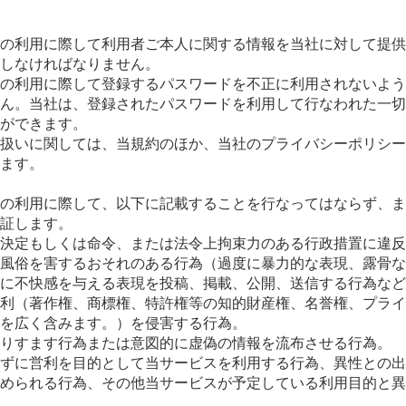
）
の利用に際して利用者ご本人に関する情報を当社に対して提供
しなければなりません。
の利用に際して登録するパスワードを不正に利用されないよう
ん。当社は、登録されたパスワードを利用して行なわれた一切
ができます。
扱いに関しては、当規約のほか、当社のプライバシーポリシー
ます。
の利用に際して、以下に記載することを行なってはならず、ま
証します。
決定もしくは命令、または法令上拘束力のある行政措置に違反
風俗を害するおそれのある行為（過度に暴力的な表現、露骨な
に不快感を与える表現を投稿、掲載、公開、送信する行為など
利（著作権、商標権、特許権等の知的財産権、名誉権、プライ
を広く含みます。）を侵害する行為。
りすます行為または意図的に虚偽の情報を流布させる行為。
ずに営利を目的として当サービスを利用する行為、異性との出
められる行為、その他当サービスが予定している利用目的と異