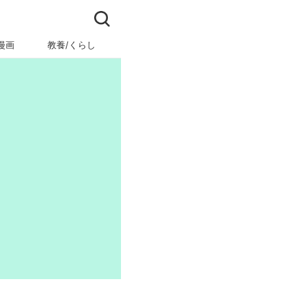
漫画
教養/くらし
ビジネス/キャリア