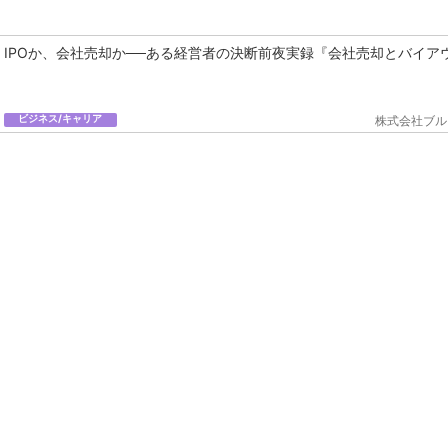
IPOか、会社売却か──ある経営者の決断前夜実録『会社売却とバイア
ビジネス/キャリア
株式会社ブル