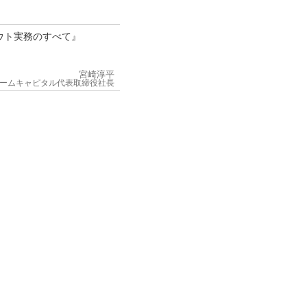
ウト実務のすべて』
宮崎淳平
ームキャピタル代表取締役社長