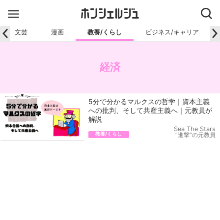
文芸
漫画
教養/くらし
ビジネス/キャリア
経済
5分で分かるマルクスの哲学｜資本主義
への批判、そして共産主義へ｜元教員が
解説
Sea The Stars
教養/くらし
“進撃”の元教員