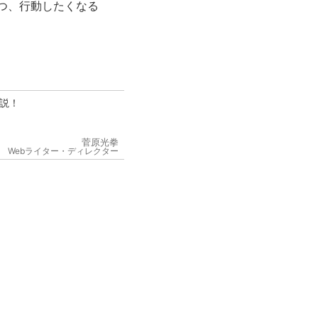
つ、行動したくなる
説！
菅原光拳
Webライター・ディレクター