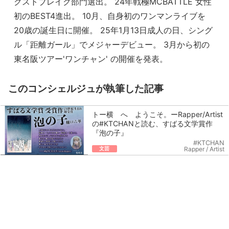
クストブレイク部門選出。 24年戦極MCBATTLE 女性
初のBEST4進出。 10月、自身初のワンマンライブを
20歳の誕生日に開催。 25年1月13日成人の日、シング
ル「距離ガール」でメジャーデビュー。 3月から初の
東名阪ツアー'ワンチャン' の開催を発表。
このコンシェルジュが執筆した記事
トー横 へ ようこそ。ーRapper/Artist
の#KTCHANと読む、すばる文学賞作
『泡の子』
#KTCHAN
文芸
Rapper / Artist