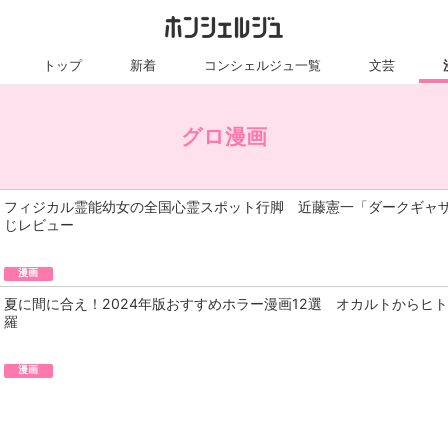
トップ
新着
コンシェルジュ一覧
文芸
グロ漫画
フィジカル霊能幼女の全国心霊スポット行脚 近藤憲一「ダークギャ
じレビュー
漫画
夏に間に合え！2024年版おすすめホラー漫画12選 オカルトからヒ
羅
漫画