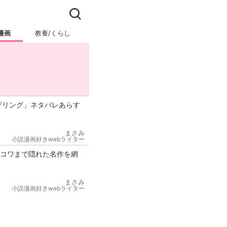
漫画
教養/くらし
ビジネス/キャリア
ザリング」ネタバレあらす
まさみ
小説漫画好きwebライター
トコワまで隠れた名作を網
まさみ
小説漫画好きwebライター