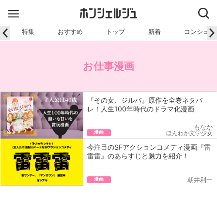
特集
おすすめ
トップ
新着
コンシェル
お仕事漫画
『その女、ジルバ』原作を全巻ネタバ
レ！人生100年時代のドラマ化漫画
もなか
漫画
ほんわか文学少女
今注目のSFアクションコメディ漫画『雷
雷雷』のあらすじと魅力を紹介！
漫画
朝井利一