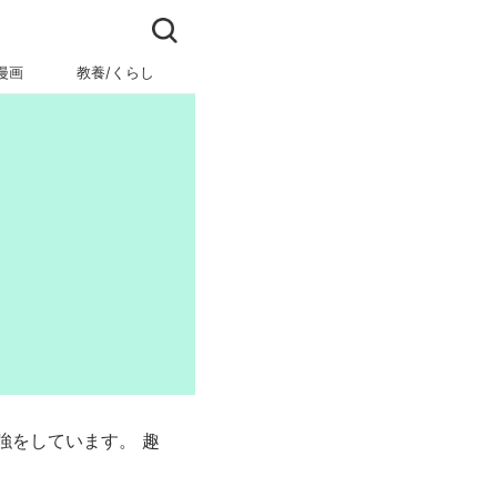
漫画
教養/くらし
ビジネス/キャリア
強をしています。 趣