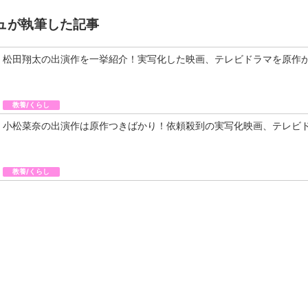
ュが執筆した記事
松田翔太の出演作を一挙紹介！実写化した映画、テレビドラマを原作
教養/くらし
小松菜奈の出演作は原作つきばかり！依頼殺到の実写化映画、テレビ
教養/くらし