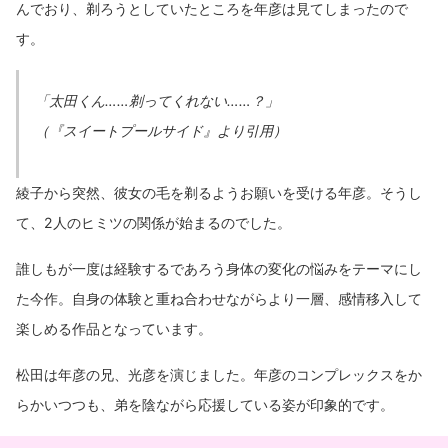
んでおり、剃ろうとしていたところを年彦は見てしまったので
す。
「太田くん……剃ってくれない……？」
（『スイートプールサイド』より引用）
綾子から突然、彼女の毛を剃るようお願いを受ける年彦。そうし
て、2人のヒミツの関係が始まるのでした。
誰しもが一度は経験するであろう身体の変化の悩みをテーマにし
た今作。自身の体験と重ね合わせながらより一層、感情移入して
楽しめる作品となっています。
松田は年彦の兄、光彦を演じました。年彦のコンプレックスをか
らかいつつも、弟を陰ながら応援している姿が印象的です。