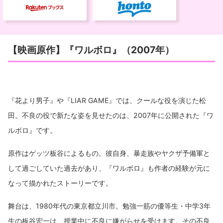
【映画原作】『ワルボロ』（2007年）
『花より男子』や『LIAR GAME』では、クールな役を演じた松
田。不良の役で新たな姿を見せたのは、2007年に公開された『ワ
ルボロ』です。
原作はゲッツ板谷によるもの。彼自身、暴走族やヤクザ予備軍と
して過ごしていた過去があり、『ワルボロ』も作者の経験が元に
なって描かれたストーリーです。
舞台は、1980年代の東京都立川市。勉強一筋の優等生・中学3年
生の板谷宏一は、授業中に不良に嫌がらせを受けます。その不良