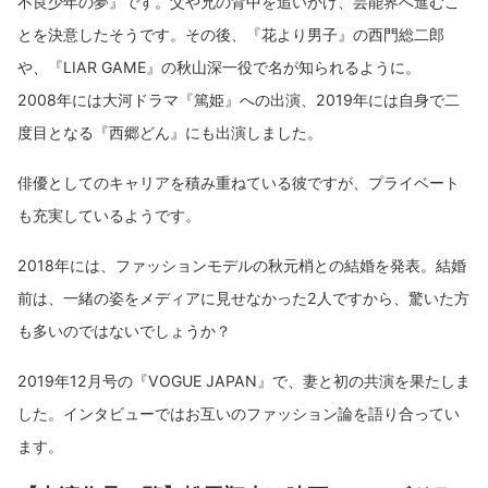
不良少年の夢』です。父や兄の背中を追いかけ、芸能界へ進むこ
【テレビドラマ原作】『西郷どん！』（2018年）
【テレビドラマ原作】『花のち晴れ〜花男 Next
とを決意したそうです。その後、『花より男子』の西門総二郎
Season〜 』（2019年）
や、『LIAR GAME』の秋山深一役で名が知られるように。
2008年には大河ドラマ『篤姫』への出演、2019年には自身で二
度目となる『西郷どん』にも出演しました。
俳優としてのキャリアを積み重ねている彼ですが、プライベート
も充実しているようです。
2018年には、ファッションモデルの秋元梢との結婚を発表。結婚
前は、一緒の姿をメディアに見せなかった2人ですから、驚いた方
も多いのではないでしょうか？
2019年12月号の『VOGUE JAPAN』で、妻と初の共演を果たしま
した。インタビューではお互いのファッション論を語り合ってい
ます。