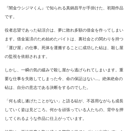
『闇金ウシジマくん』で知られる真鍋昌平が手掛けた、初期作品
です。
役者志望であった砧涼介は、夢に敗れ多額の借金を作ってしまい
ます。借金返済のため始めたバイトは、裏社会との関わりを持つ
「運び屋」の仕事。死体を運搬することに成功した砧は、殺し屋
の監視を依頼されます。
しかし、一瞬の気の緩みで殺し屋から逃げられてしまいます。重
要な仕事を失敗してしまった今、命の保証はない…。絶体絶命の
砧は、自分の意志である決断をするのでした。
「何も成し遂げたことがない」と語る砧が、不器用ながらも成長
していく姿は見どころ。何かを頑張っている人たちの、背中を押
してくれるような作品に仕上がっています。