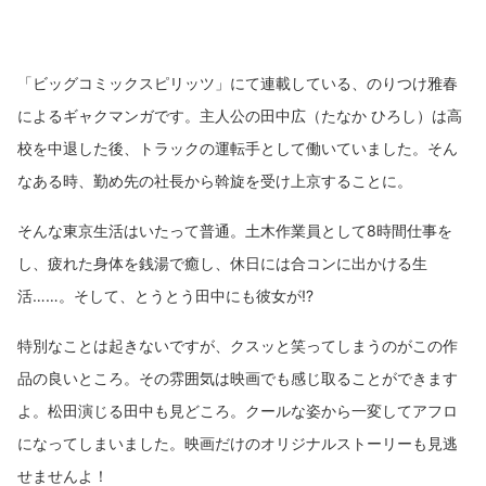
「ビッグコミックスピリッツ」にて連載している、のりつけ雅春
によるギャクマンガです。主人公の田中広（たなか ひろし）は高
校を中退した後、トラックの運転手として働いていました。そん
なある時、勤め先の社長から斡旋を受け上京することに。
そんな東京生活はいたって普通。土木作業員として8時間仕事を
し、疲れた身体を銭湯で癒し、休日には合コンに出かける生
活……。そして、とうとう田中にも彼女が⁉
特別なことは起きないですが、クスッと笑ってしまうのがこの作
品の良いところ。その雰囲気は映画でも感じ取ることができます
よ。松田演じる田中も見どころ。クールな姿から一変してアフロ
になってしまいました。映画だけのオリジナルストーリーも見逃
せませんよ！