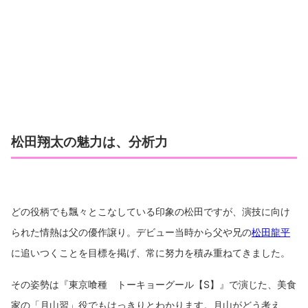
松田翔太の魅力は、分析力
どの役柄でも飄々とこなしている印象の松田ですが、演技に向け
られた情熱は父の優作譲り。デビュー当時から父や兄の
松田龍平
に追いつくことを目標を掲げ、常に努力を積み重ねてきました。
その姿勢は『東京喰種 トーキョーグール【S】』で演じた、美食
家の「月山習」役でもはっきりとわかります。月山がどう考え、