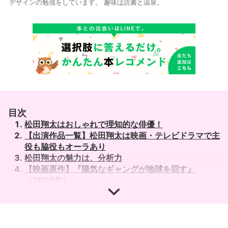
デザインの勉強をしています。 趣味は読書と温泉。
目次
松田翔太はおしゃれで理知的な俳優！
【出演作品一覧】松田翔太は映画・テレビドラマで主
役も脇役もオーラあり
松田翔太の魅力は、分析力
【映画原作】『陽気なギャングが地球を回す』
（2006年）
【映画原作】『ワルボロ』（2007年）
【映画原作】『イキガミ』（2007年）
【映画原作】『SMUGGLER（スマグラー）』（2011
年）