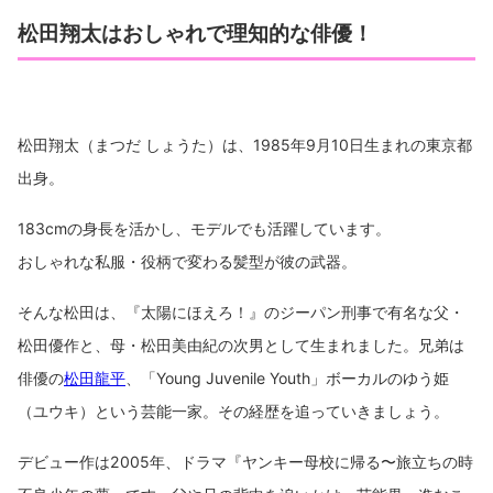
【映画原作】『ハードロマンチッカー』（2011年）
松田翔太はおしゃれで理知的な俳優！
【映画原作】『上京アフロ田中』（2012年）
【映画原作】『スイートプールサイド』（2014年）
【映画原作】『イニシエーション・ラブ』（2015
年）
【映画原作】『オーバー・フェンス』（2016年）
松田翔太（まつだ しょうた）は、1985年9月10日生まれの東京都
【映画原作】『東京喰種 トーキョーグール』（2019
出身。
年）
【テレビドラマ原作】『不良少年の夢』（2005年）
183cmの身長を活かし、モデルでも活躍しています。
【テレビドラマ原作】『花より男子』（2005年）
【テレビドラマ原作】『ある愛の詩』（2006年）
おしゃれな私服・役柄で変わる髪型が彼の武器。
【テレビドラマ原作】『レガッタ 君といた永遠』
（2006年）
そんな松田は、『太陽にほえろ！』のジーパン刑事で有名な父・
【テレビドラマ原作】『LIAR GAME』（2007年）
松田優作と、母・松田美由紀の次男として生まれました。兄弟は
【テレビドラマ原作】『女帝』（2007年）
俳優の
松田龍平
、「Young Juvenile Youth」ボーカルのゆう姫
【テレビドラマ原作】『天璋院篤姫』（2008年）
【テレビドラマ原作】『名探偵の掟』（2009年）
（ユウキ）という芸能一家。その経歴を追っていきましょう。
【テレビドラマ原作】『宮本武蔵』（2014年）
【テレビドラマ原作】『ディアスポリス ー異邦警察
デビュー作は2005年、ドラマ『ヤンキー母校に帰る〜旅立ちの時
ー』（2016年）