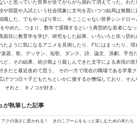
ないと思っていた世界が全てがらがら崩れて消えてった。わた
校や宿題や入試という社会現象に文句を言いつつ結局は無難に
就職した。でもやっぱり常に、今ここじゃない世界シンドロー
社をやめた。つまり、数年で退職するという典型的な若者になっ
真面目に教育学を学び、研究をした結果、いろいろと吹っ切れ
れたように気になるアニメを見倒したり、F1にはまったり、現
まで楽器、歌、デッサン、短歌、ダンス、詩、論文、演劇、手当
れど、その結果、幼少期より親しんできた文字による表現の世
好きだと最近改めて思う。 その一方で現在の職場である学童
広げつつ日々子どもたちといかに接するか懊悩しており、そん
。 それと、キノコが好き。
ュが執筆した記事
アクの強さに惹かれる！ きのこブームをもっと楽しむための本たち