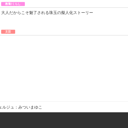
教養/くらし
大人だからこそ魅了される珠玉の擬人化ストーリー
文芸
ェルジュ：みついまゆこ