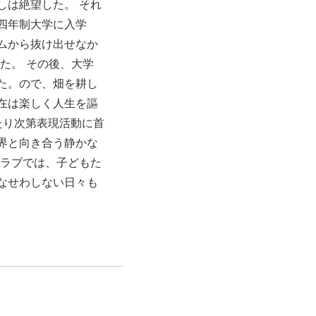
しは絶望した。 それ
四年制大学に入学
ムから抜け出せなか
た。 その後、大学
た。ので、畑を耕し
在は楽しく人生を謳
たり次第表現活動に首
界と向き合う静かな
クラブでは、子どもた
なせわしない日々も