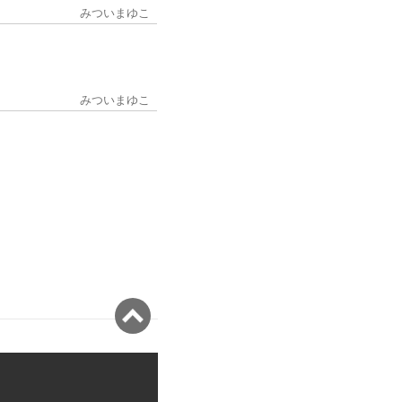
みついまゆこ
みついまゆこ