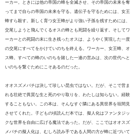
ーカー。ときには他の帝国の蜂を全滅させ、その帝国の未来を奪
ってまで自らの帝国の未来を守る。遺伝子を守るためには、女王
蜂すら殺す。新しく育つ女王蜂がより強い子孫を残すためには、
交尾しようと飛んでくるオスの蜂とも死闘を繰り返す。そしてワ
ーカーとの死闘の末に生き残ったオスは、ようやく実現した一度
の交尾にすべてをかけていのちを終える。ワーカー、女王蜂、オ
ス蜂。すべての蜂のいのちを賭した一連の営みは、次の世代へと
いのちを繋ぐためにこそあるのだった。
オオスズメバチは決して珍しい昆虫ではない。だが、そこで営ま
れる壮絶で異質な生と死のやり取りを、わたしは知らない。経験
することもない。この本は、そんなすぐ隣にある異世界を垣間見
させてくれた。子どもの頃読んだ本では、擬人化はファンタジッ
クな世界を自由に広げる魔法であった。だが、ここではオオスズ
メバチの擬人化は、むしろ読み手である人間の方が蜂に近づいて