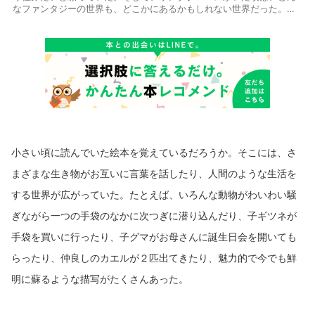
なファンタジーの世界も、どこかにあるかもしれない世界だった。そ
れはわたしにとって希望の光だった。 中学生にもなってからサンタク
ロースなんていないと知ったら、あるかもしれないと思っていた世界
が全てがらがら崩れて消えてった。わたしは絶望した。 それからのわ
たしは、学校や宿題や入試という社会現象に文句を言いつつ結局は無
難に四年制大学に入学し、卒業し、会社へ就職した。でもやっぱり常
に、今ここじゃない世界シンドロームから抜け出せなかった。 そし
て、会社をやめた。つまり、数年で退職するという典型的な若者にな
った。 その後、大学院修士課程に入って真面目に教育学を学び、研究
をした結果、いろいろと吹っ切れた。ので、畑を耕してみたり、とり
つかれたように気になるアニメを見倒したり、F1にはまったり、現在
は楽しく人生を謳歌中の30代。 今まで楽器、歌、デッサン、短歌、ダ
小さい頃に読んでいた絵本を覚えているだろうか。そこには、さ
ンス、詩、論文、演劇、手当たり次第表現活動に首を突っ込んでみた
けれど、その結果、幼少期より親しんできた文字による表現の世界と
まざまな生き物がお互いに言葉を話したり、人間のような生活を
向き合う静かな時間がやはりとても好きだと最近改めて思う。 その一
方で現在の職場である学童クラブでは、子どもたちとの肉弾戦を繰り
する世界が広がっていた。たとえば、いろんな動物がわいわい騒
広げつつ日々子どもたちといかに接するか懊悩しており、そんなせわ
しない日々もこよなく愛している。 それと、キノコが好き。
ぎながら一つの手袋のなかに次つぎに潜り込んだり、子ギツネが
手袋を買いに行ったり、子グマがお母さんに誕生日会を開いても
らったり、仲良しのカエルが２匹出てきたり、魅力的で今でも鮮
明に蘇るような描写がたくさんあった。