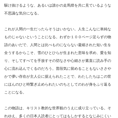
駆け抜けるような、あるいは誰かの走馬燈を共に見ているような
不思議な気分になる。
これが人間の一生だったらそうはいかない。人生こんなに単純な
ものじゃないということになる。わずか１００ページ足らずの物
語のあいだで、人間とは比べものにならない凝縮された短い生を
全うするからこそ、雪のひとひらが生まれた意味を求め、愛を知
り、そしてすべてを手放すその切なさや心細さが素直に読み手の
心に流れ込んでくるのだろう。普段気に留めることもないささや
かで儚い存在が主人公に据えられたことで、わたしたちはこの世
にほんのひと時繋ぎ止められたいのちとしてのわが身をふり返る
ことになる。
この物語は、キリスト教的な世界観のうえに成り立っている。そ
れゆえ、多くの日本人読者にとってはもしかするとなじみにくい