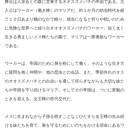
舞台は人里近くの森に営巣するオオスズメバチの帝国である。主
人公はワーカー（働き蜂）のマリアだ。約１か月の幼虫時代を経
て１０日あまり蛹のなかで眠り、成虫になると狩りや戦いのため
に危険な世界へと繰り出すオオスズメバチのワーカー。短く太く
生きる勇ましいメス蜂たちの園で、マリアは一際勇敢なワーカー
である。
ワーカーは、帝国のために身を粉にして働く。そのような生き方
に疑問を抱く仲間や、他の昆虫との会話、また、季節外れのオス
のオオスズメバチとの出会いを通して揺らぎながらも大切な妹た
ちや帝国を守り続けるマリア。そしてその帝国は、ついに変貌の
ときを迎える。女王蜂の世代交代だ。
メスに生まれながら子孫を残すことなくひたすら女王蜂の生み続
ける妹たちを育て、巣を守るためにいのちをかける宿命にあるワ