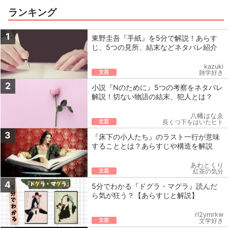
ランキング
1
東野圭吾『手紙』を5分で解説！あらす
じ、5つの見所、結末などネタバレ紹介
kazuki
文芸
雑学好き
2
小説『Nのために』5つの考察をネタバレ
解説！切ない物語の結末、犯人とは？
八幡はなゑ
文芸
長くつ下をはいたヒト
3
『床下の小人たち』のラスト一行が意味
することとは？あらすじや構造を解説
あわとくり
文芸
紅茶の気分
4
5分でわかる『ドグラ・マグラ』読んだ
ら気が狂う？【あらすじと解説】
rl2ymrkw
文芸
文学好き