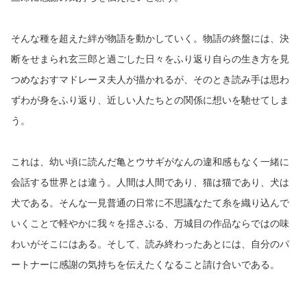
そんな種を超えた絆が物語を動かしていく。物語の終盤には、決
断をせまられ玄三郎と過ごした日々をふり返り自らの生き方を見
つめなおすマドレーヌ夫人が描かれるが、そのとき読み手は思わ
ずわが身をふり返り、近しい人たちとの関係に想いを馳せてしま
う。
これは、幼い頃に読んだ亀とウサギがなんの違和感もなく一緒に
会話する世界とは違う。人間は人間であり、猫は猫であり、犬は
犬である。そんな一見普通の日常に不思議なたて糸を織り込んで
いくことで軽やかに我々を揺さぶる、万城目の作品ならではの味
わいがそこにはある。そして、読み終わったあとには、自分のパ
ートナーに感謝の気持ちを伝えたくなること請け合いである。