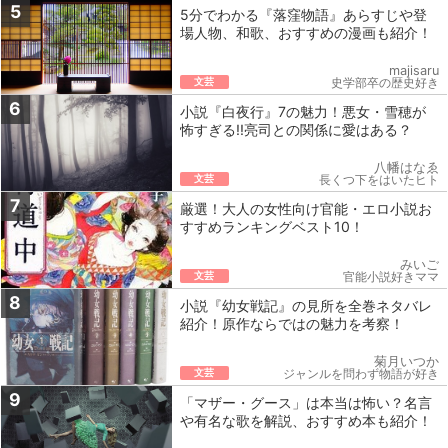
5
5分でわかる『落窪物語』あらすじや登
場人物、和歌、おすすめの漫画も紹介！
majisaru
文芸
史学部卒の歴史好き
6
小説『白夜行』7の魅力！悪女・雪穂が
怖すぎる!!亮司との関係に愛はある？
八幡はなゑ
文芸
長くつ下をはいたヒト
7
厳選！大人の女性向け官能・エロ小説お
すすめランキングベスト10！
みいご
文芸
官能小説好きママ
8
小説『幼女戦記』の見所を全巻ネタバレ
紹介！原作ならではの魅力を考察！
菊月いつか
文芸
ジャンルを問わず物語が好き
9
「マザー・グース」は本当は怖い？名言
や有名な歌を解説、おすすめ本も紹介！