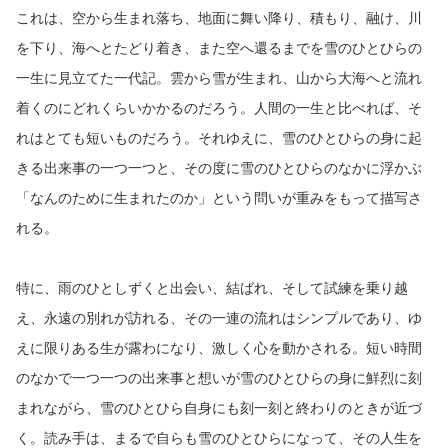
これは、空から生まれ落ち、地面に舞い降り、積もり、融け、川
を下り、海へとたどり着き、また空へ還るまでを雪のひとひらの
一生に見立てた一代記。雲から雪が生まれ、山から大海へと流れ
着くのにどれくらいかかるのだろう。人間の一生と比べれば、そ
れはとても短いものだろう。それゆえに、雪のひとひらの身に起
きる出来事の一つ一つと、その度に雪のひとひらのなかに浮かぶ
「なんのために生まれたのか」という問いが重みをもって描写さ
れる。
特に、雨のひとしずくと出会い、結ばれ、そして試練を乗り越
え、永遠の別れが訪れる、その一連の流れはシンプルであり、ゆ
えに限りある生が露わになり、激しく心を動かされる。短い時間
のなかで一つ一つの出来事と想いが雪のひとひらの身に鮮烈に刻
まれながら、雪のひとひら自身にも刻一刻と終わりのときが近づ
く。読み手は、まるで自らも雪のひとひらになって、その人生を