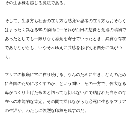
その生き様を感じる魔法である。
そして、生き方も社会の在り方も感覚や思考の在り方もおそらく
はまったく異なる蜂の物語に—それが百田の想像と創造の賜物で
あったとしても―限りなく感覚を寄せていったとき、異質な存在
でありながらも、いやそれゆえに共感をおぼえる自分に気がつ
く。
マリアの根底に常に在り続ける、なんのために生き、なんのため
に帝国のために尽くすのか、という問い。その一方で、偉大なる
母がつくり上げた帝国と切っても切れない絆で結ばれた自らの存
在への本能的な肯定。その間で揺れながらも必死に生きるマリア
の生涯が、わたしに強烈な印象を残すのだ。