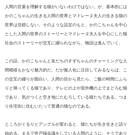
人間の言葉を理解する猫がいないわけではない。が、基本的には
かのこちゃんの生きる人間の世界とマドレーヌ夫人の生きる猫の
世界は交錯しない。そのような設定のもと、かのこちゃんを中心
とした人間の世界のストーリーとマドレーヌ夫人を中心にした猫
社会のストーリーが交互に綴られながら、物語は進んでいく。
この話、かのこちゃんと友だちのすずちゃんのチャーミングな人
間模様もかなり魅力的だ。だが擬人化に注目してみるならば、こ
の交互の綴りが面白い。人間の目から見たら、ご飯の時間にふら
りと帰ってくる猫であり、テレビの上や室外機の上でまどろむ猫
であり、気がつくと空き地にたむろしている猫たちである。つま
り住宅街に住むいたって普通の猫なのである。
ところがぐるりとアングルが変わると、猫たちが生き生きと語り
始める。まるで井戸端会議をしている人間のように。そうであり