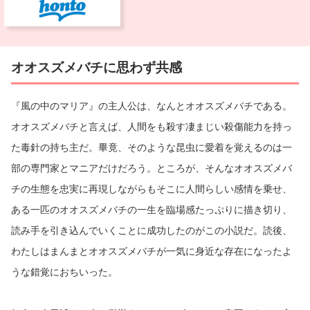
オオスズメバチに思わず共感
『風の中のマリア』の主人公は、なんとオオスズメバチである。
オオスズメバチと言えば、人間をも殺す凄まじい殺傷能力を持っ
た毒針の持ち主だ。畢竟、そのような昆虫に愛着を覚えるのは一
部の専門家とマニアだけだろう。ところが、そんなオオスズメバ
チの生態を忠実に再現しながらもそこに人間らしい感情を乗せ、
ある一匹のオオスズメバチの一生を臨場感たっぷりに描き切り、
読み手を引き込んでいくことに成功したのがこの小説だ。読後、
わたしはまんまとオオスズメバチが一気に身近な存在になったよ
うな錯覚におちいった。