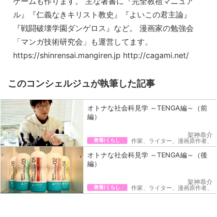
ゲームも作ります。 主な著書に『完全教祖マニュア
ル』『仁義なきキリスト教史』『よいこの君主論』
『戦闘破壊学園ダンゲロス』など。 漫画家の勉強会
「マンガ技術研究会」も運営してます。
https://shinrensai.mangiren.jp http://cagami.net/
このコンシェルジュが執筆した記事
オトナな社会科見学 ～TENGA編～（前
編）
架神恭介
教養/くらし
作家、ライター、漫画原作者、
オトナな社会科見学 ～TENGA編～（後
編）
架神恭介
教養/くらし
作家、ライター、漫画原作者、