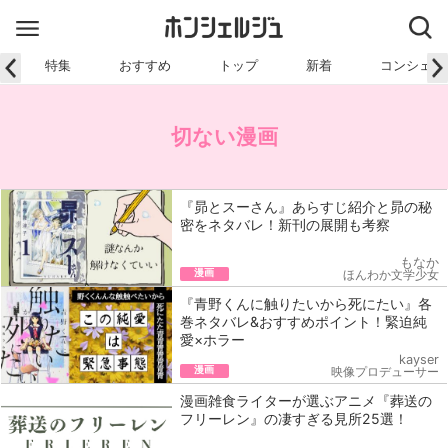
特集
おすすめ
トップ
新着
コンシェル
切ない漫画
『昴とスーさん』あらすじ紹介と昴の秘
密をネタバレ！新刊の展開も考察
もなか
漫画
ほんわか文学少女
『青野くんに触りたいから死にたい』各
巻ネタバレ&おすすめポイント！緊迫純
愛×ホラー
kayser
漫画
映像プロデューサー
漫画雑食ライターが選ぶアニメ『葬送の
フリーレン』の凄すぎる見所25選！