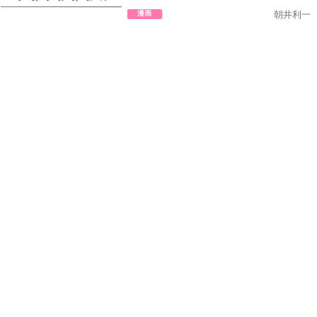
漫画
朝井利一