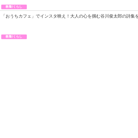
教養/くらし
「おうちカフェ」でインスタ映え！大人の心を掴む谷川俊太郎の詩集
教養/くらし