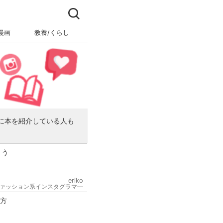
漫画
教養/くらし
ビジネス/キャリア
に本を紹介している人も
よう
eriko
ァッション系インスタグラマ―
り方