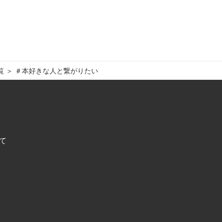
覧
＞ 
＃本好きな人と繋がりたい
て