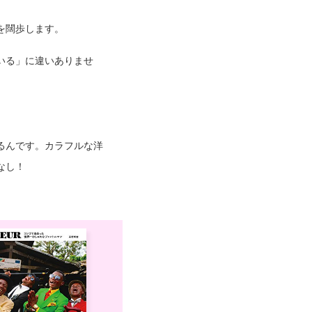
を闊歩します。
いる」に違いありませ
るんです。カラフルな洋
なし！