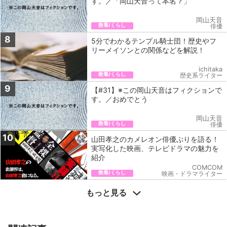
す。／「岡山天音って本名？」
岡山天音
教養/くらし
俳優
8
5分でわかるテンプル騎士団！歴史やフ
リーメイソンとの関係などを解説！
ichitaka
教養/くらし
歴史系ライター
9
【#31】※この岡山天音はフィクションで
す。／おめでとう
岡山天音
教養/くらし
俳優
10
山田孝之のカメレオン俳優ぶりを語る！
実写化した映画、テレビドラマの魅力を
紹介
COMCOM
教養/くらし
映画・ドラマライター
もっと見る