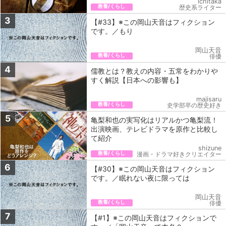
ichitaka
教養/くらし
歴史系ライター
3
【#33】※この岡山天音はフィクション
です。／もり
岡山天音
教養/くらし
俳優
4
儒教とは？教えの内容・五常をわかりや
すく解説【日本への影響も】
majisaru
教養/くらし
史学部卒の歴史好き
5
亀梨和也の実写化はリアルかつ亀梨流！
出演映画、テレビドラマを原作と比較し
て紹介
shizune
教養/くらし
漫画・ドラマ好きクリエイター
6
【#30】※この岡山天音はフィクション
です。／眠れない夜に限っては
岡山天音
教養/くらし
俳優
7
【#1】※この岡山天音はフィクションで