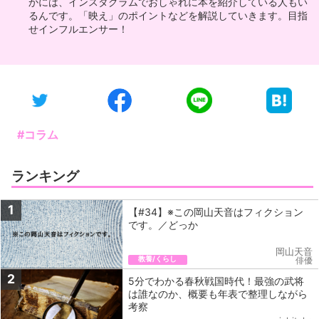
かには、インスタグラムでおしゃれに本を紹介している人もい
るんです。「映え」のポイントなどを解説していきます。目指
せインフルエンサー！
#コラム
ランキング
1
【#34】※この岡山天音はフィクション
です。／どっか
岡山天音
教養/くらし
俳優
2
5分でわかる春秋戦国時代！最強の武将
は誰なのか、概要も年表で整理しながら
考察