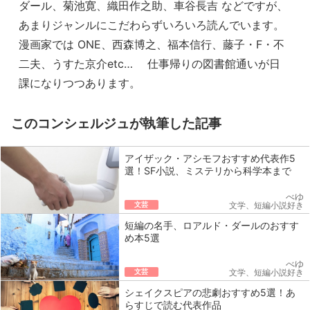
ダール、菊池寛、織田作之助、車谷長吉 などですが、
あまりジャンルにこだわらずいろいろ読んでいます。
漫画家では ONE、西森博之、福本信行、藤子・F・不
二夫、うすた京介etc… 仕事帰りの図書館通いが日
課になりつつあります。
このコンシェルジュが執筆した記事
アイザック・アシモフおすすめ代表作5
選！SF小説、ミステリから科学本まで
べゆ
文芸
文学、短編小説好き
短編の名手、ロアルド・ダールのおすす
め本5選
べゆ
文芸
文学、短編小説好き
シェイクスピアの悲劇おすすめ5選！あ
らすじで読む代表作品