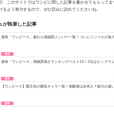
で、このサイトではワンピに関した記事を書かせてもらってま
けるよう努力するので、ぜひ読みに訪れてくださいね。
ュが執筆した記事
漫画「ワンピース」麦わら海賊団メンバー一覧！ついにジンベエが加
漫画
漫画「ワンピース」海賊団強さランキングベスト23！2位はビッグマ
漫画
【ワンピース】覇王色の覇気キャラ一覧！覚醒者は全何人？能力の違
漫画