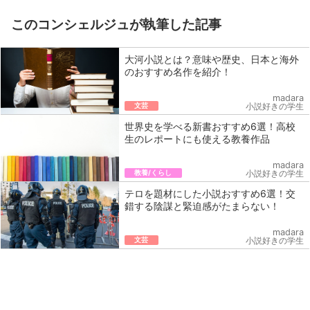
このコンシェルジュが執筆した記事
大河小説とは？意味や歴史、日本と海外
のおすすめ名作を紹介！
madara
文芸
小説好きの学生
世界史を学べる新書おすすめ6選！高校
生のレポートにも使える教養作品
madara
教養/くらし
小説好きの学生
テロを題材にした小説おすすめ6選！交
錯する陰謀と緊迫感がたまらない！
madara
文芸
小説好きの学生