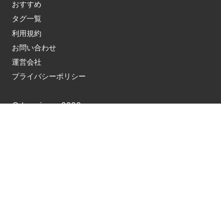
おすすめ
タグ一覧
利用規約
お問い合わせ
運営会社
プライバシーポリシー
© honcierge 2026
※ ホンシェルジュはAmazonのアソシエイトとして適格
販売により収入を得ています。また、他アフィリエイト
サービスおよび広告によりコンテンツ内で紹介した商品
が購入されると、売上の一部がホンシェルジュに還元さ
れることがあります。