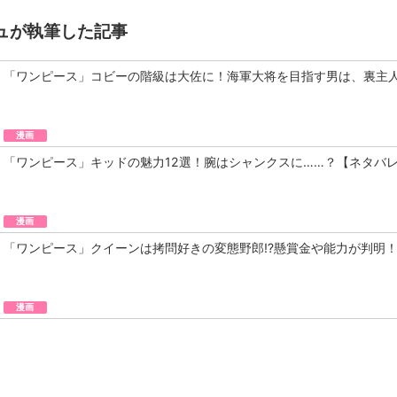
ュが執筆した記事
「ワンピース」コビーの階級は大佐に！海軍大将を目指す男は、裏主
漫画
「ワンピース」キッドの魅力12選！腕はシャンクスに……？【ネタバ
漫画
「ワンピース」クイーンは拷問好きの変態野郎⁉︎懸賞金や能力が判明
漫画