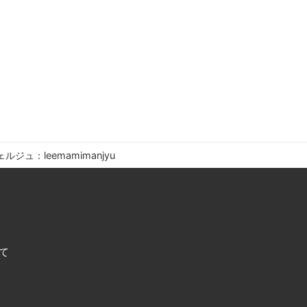
ルジュ：leemamimanjyu
て