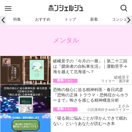
特集
おすすめ
トップ
新着
コンシェル
メンタル
嵯峨景子の『今月の一冊』｜第二十三回
は『臆病者の自転車生活』｜運動苦手→
海を越えて北海道へ？
嵯峨景子
教養/くらし
ライター・書評家
恐怖の核心に迫る精神科医・春日武彦
『恐怖の正体 トラウマ・恐怖症からホラ
ーまで』怖さを感じる精神構造分析
まさみ
教養/くらし
小説漫画好きwebライター
「寝る前に悩みごとが浮かんできて眠れ
ない」というあなたが読むべき本