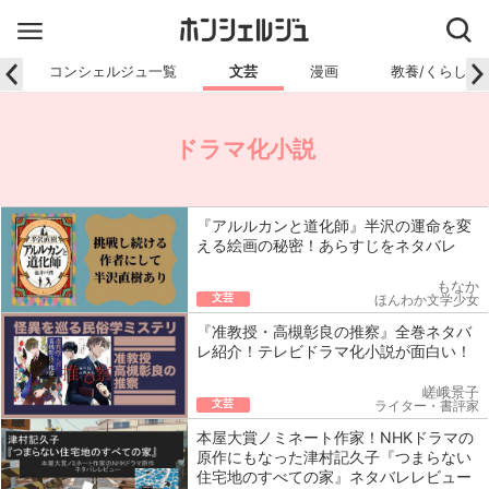
コンシェルジュ一覧
文芸
漫画
教養/くらし
ドラマ化小説
『アルルカンと道化師』半沢の運命を変
える絵画の秘密！あらすじをネタバレ
もなか
文芸
ほんわか文学少女
『准教授・高槻彰良の推察』全巻ネタバ
レ紹介！テレビドラマ化小説が面白い！
嵯峨景子
文芸
ライター・書評家
本屋大賞ノミネート作家！NHKドラマの
原作にもなった津村記久子『つまらない
住宅地のすべての家』ネタバレレビュー