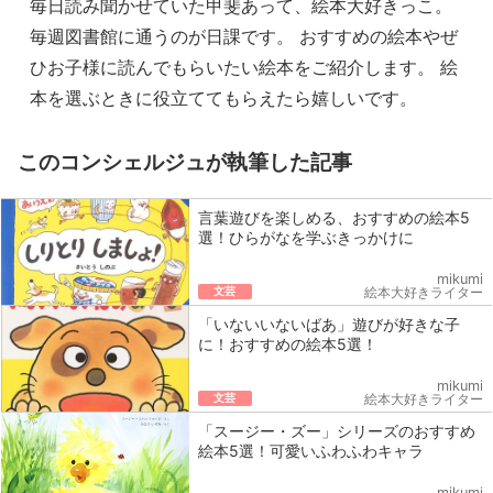
毎日読み聞かせていた甲斐あって、絵本大好きっこ。
毎週図書館に通うのが日課です。 おすすめの絵本やぜ
ひお子様に読んでもらいたい絵本をご紹介します。 絵
本を選ぶときに役立ててもらえたら嬉しいです。
このコンシェルジュが執筆した記事
言葉遊びを楽しめる、おすすめの絵本5
選！ひらがなを学ぶきっかけに
mikumi
文芸
絵本大好きライター
「いないいないばあ」遊びが好きな子
に！おすすめの絵本5選！
mikumi
文芸
絵本大好きライター
「スージー・ズー」シリーズのおすすめ
絵本5選！可愛いふわふわキャラ
mikumi