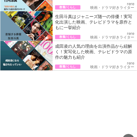
rere
教養/くらし
映画・ドラマ好きライター
生田斗真はジャニーズ随一の俳優！実写
化出演した映画、テレビドラマを原作と
もに一挙紹介
rere
教養/くらし
映画・ドラマ好きライター
成田凌の人気の理由を出演作品から紐解
く！実写化した映画、テレビドラマの原
作の魅力も紹介
rere
教養/くらし
映画・ドラマ好きライター