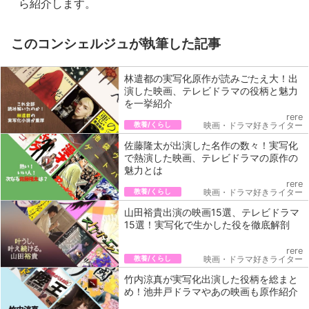
ら紹介します。
このコンシェルジュが執筆した記事
林遣都の実写化原作が読みごたえ大！出
演した映画、テレビドラマの役柄と魅力
を一挙紹介
rere
教養/くらし
映画・ドラマ好きライター
佐藤隆太が出演した名作の数々！実写化
で熱演した映画、テレビドラマの原作の
魅力とは
rere
教養/くらし
映画・ドラマ好きライター
山田裕貴出演の映画15選、テレビドラマ
15選！実写化で生かした役を徹底解剖
rere
教養/くらし
映画・ドラマ好きライター
竹内涼真が実写化出演した役柄を総まと
め！池井戸ドラマやあの映画も原作紹介