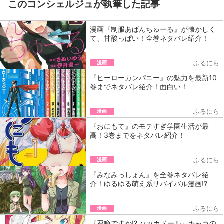
このコンシェルジュが執筆した記事
漫画『制服あばんちゅーる』が懐かしく
て、甘酸っぱい！全巻ネタバレ紹介！
漫画
ふるにら
『ヒーローカンパニー』の魅力を最新10
巻までネタバレ紹介！面白い！
漫画
ふるにら
『おにもて』のモテすぎ学園生活が最
高！3巻までをネタバレ紹介！
漫画
ふるにら
『みなみっしょん』を全巻ネタバレ紹
介！ゆるゆる萌え系サバイバル漫画!?
漫画
ふるにら
『召喚ですか!? ハッカドール』キャラの