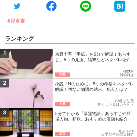
#児童書
ランキング
1
東野圭吾『手紙』を5分で解説！あらす
じ、5つの見所、結末などネタバレ紹介
kazuki
文芸
雑学好き
2
小説『Nのために』5つの考察をネタバレ
解説！切ない物語の結末、犯人とは？
八幡はなゑ
文芸
長くつ下をはいたヒト
3
5分でわかる『落窪物語』あらすじや登
場人物、和歌、おすすめの漫画も紹介！
majisaru
文芸
史学部卒の歴史好き