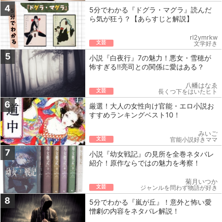
4
5分でわかる『ドグラ・マグラ』読んだ
ら気が狂う？【あらすじと解説】
rl2ymrkw
文芸
文学好き
5
小説『白夜行』7の魅力！悪女・雪穂が
怖すぎる!!亮司との関係に愛はある？
八幡はなゑ
文芸
長くつ下をはいたヒト
6
厳選！大人の女性向け官能・エロ小説お
すすめランキングベスト10！
みいご
文芸
官能小説好きママ
7
小説『幼女戦記』の見所を全巻ネタバレ
紹介！原作ならではの魅力を考察！
菊月いつか
文芸
ジャンルを問わず物語が好き
8
5分でわかる『嵐が丘』！意外と怖い愛
憎劇の内容をネタバレ解説！