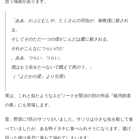
思う場面があります。
「ああ、かぶとむしや、たくさんの羽虫が、毎晩僕に殺され
る。
そしてそのただ一つの僕がこんどは鷹に殺される。
それがこんなにつらいのだ
。ああ、つらい、つらい。
僕はもう虫をたべないで餓えて死のう。」
（『よだかの星』より引用）
実は、これと似たようなエピソードが賢治の別の作品『銀河鉄道
の夜』にも登場します。
昔、野原に1匹のサソリがいました。サソリは小さな虫を殺して食
べていましたが、ある時イタチに食べられそうになります。逃げ
回った彼は井戸に落ちて溺れてしまいます。