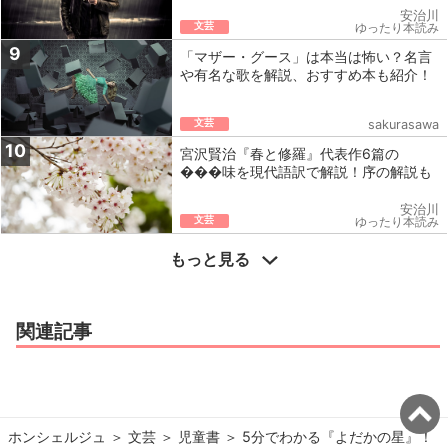
安治川
文芸
ゆったり本読み
9
「マザー・グース」は本当は怖い？名言
や有名な歌を解説、おすすめ本も紹介！
文芸
sakurasawa
10
宮沢賢治『春と修羅』代表作6篇の
���味を現代語訳で解説！序の解説も
安治川
文芸
ゆったり本読み
もっと見る
関連記事
ホンシェルジュ
＞ 
文芸
＞ 
児童書
＞ 
5分でわかる『よだかの星』！