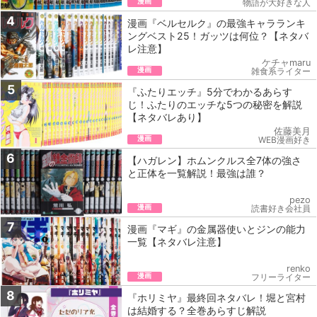
漫画
物語が大好きな人
4
漫画『ベルセルク』の最強キャラランキ
ングベスト25！ガッツは何位？【ネタバ
レ注意】
ケチャmaru
漫画
雑食系ライター
5
『ふたりエッチ』5‌分‌で‌わ‌か‌る‌あらす
じ！‌ふたりのエッチな5つの秘密を解説
【ネ‌タ‌バ‌レ‌あ‌り】
佐藤美月
漫画
WEB漫画好き
6
【ハガレン】ホムンクルス全7体の強さ
と正体を一覧解説！最強は誰？
pezo
漫画
読書好き会社員
7
漫画『マギ』の金属器使いとジンの能力
一覧【ネタバレ注意】
renko
漫画
フリーライター
8
『ホリミヤ』最終回ネタバレ！堀と宮村
は結婚する？全巻あらすじ解説