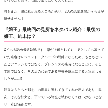
が行ったと知り、心配で迎えにいくのでした。
彩もまた、彼に惹かれるところがあり、2人の恋愛展開からも目が
離せません！
『嬢王』最終回の見所をネタバレ紹介！最後の
嬢王、結末は？
Q-1も大詰め最終決戦です！彩が上司としても、男としても慕って
いた達也はレジェンド・グループの総帥になるため、もともとい
たピアニッシモではなく、プレシャスの店長になることに。そし
て彩ではなく、その店の代表である静香を嬢王にすると宣言しま
したが……!?
静香はもともと彩をこの世界に連れてきてくれた恩人であり、親
友。そんな彼女と、下ッている達也と戦わなくてはいけないとな
り、彩は悩みます。