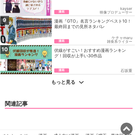
kayser
漫画
映像プロデューサー
9
漫画『GTO』名言ランキングベスト10！
最終回までの見所ネタバレ
ケチャmaru
漫画
雑食系ライター
10
伏線がすごい！おすすめ漫画ランキン
グ！回収が上手い30作品
漫画
石坂重
もっと見る
関連記事