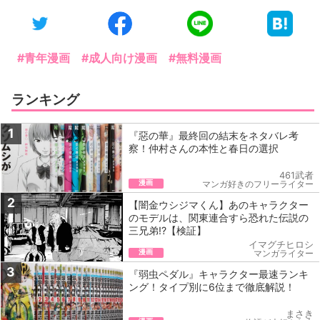
#青年漫画
#成人向け漫画
#無料漫画
ランキング
1
『惡の華』最終回の結末をネタバレ考
察！仲村さんの本性と春日の選択
461武者
漫画
マンガ好きのフリーライター
2
【闇金ウシジマくん】あのキャラクター
のモデルは、関東連合すら恐れた伝説の
三兄弟!?【検証】
イマグチヒロシ
漫画
マンガライター
3
『弱虫ペダル』キャラクター最速ランキ
ング！タイプ別に6位まで徹底解説！
まさき