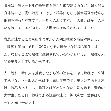
喰種は、数メートルの障害物を軽々と飛び越えるなど、超人的な
身体能力と、高い治癒力、そして武器にもなる捕食器官や特殊な
細胞を持った存在です。一見人のようですが、人間とは多くの違
いを持っているがゆえに、人間からは敵視されていました。
意思疎通することも出来ますが、人間は喰種を駆除対象とし、
「喰種対策局」通称「CCG」なる大掛かりな組織も誕生しまし
た。なぜそこまで喰種は敵視されているのかというと、喰種が人
間を主食としているからです。
人に紛れ、時に人を捕食しながら闇の社会を生きる喰種は、身近
でありながら一般人からは少し遠い存在です。主人公である金木
研（通称カネキ）も、喰種とは関わりのない生活を送る、普通の
大学生。ある日、趣味である読書を通じ、神代利世（愛称はリ
ゼ）と知り合います。