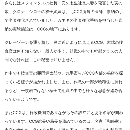
さらにはスフィンクスの社長・安久七生社長夫妻を殺害した実の
娘、クロナ、シロナの双子姉妹は、元CCG所属の医師、嘉納の手
で半喰種化されていました。カネキの半喰種化手術を担当した嘉
納の実験施設は、CCGの地下にあります。
グレーゾーンを通り越し、黒に近いように見えるCCG。末端の捜
査官は何も知らない一般人が多く、組織の中でも幹部クラスの人
間でなければ、この秘密は知りません。
作中でも捜査官の亜門鋼太郎や、丸手斎らがCCG内部の秘密を探
っている様子が描かれました。また、作戦の一部が喰種側に漏れ
るなど、一枚岩ではない様子で組織の中でも様々な思惑が絡み合
っているようです。
またCCGは、行政機関でありながらその設立にとある名家が関わ
っています。CCG総長や局長を務めているのは、名家「和修家」
出身の者たち。作中では長らく謎の家として登場してきた和修家