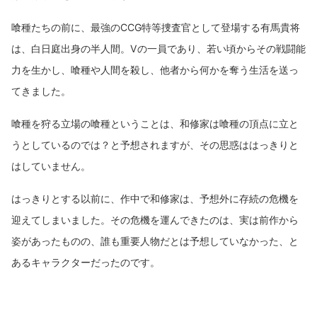
喰種たちの前に、最強のCCG特等捜査官として登場する有馬貴将
は、白日庭出身の半人間。Vの一員であり、若い頃からその戦闘能
力を生かし、喰種や人間を殺し、他者から何かを奪う生活を送っ
てきました。
喰種を狩る立場の喰種ということは、和修家は喰種の頂点に立と
うとしているのでは？と予想されますが、その思惑ははっきりと
はしていません。
はっきりとする以前に、作中で和修家は、予想外に存続の危機を
迎えてしまいました。その危機を運んできたのは、実は前作から
姿があったものの、誰も重要人物だとは予想していなかった、と
あるキャラクターだったのです。