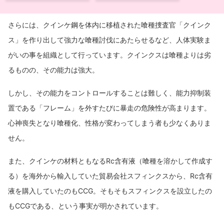
さらには、クインケ鋼を体内に移植された喰種捜査官「クインク
ス」を作り出して強力な喰種討伐にあたらせるなど、人体実験ま
がいの事を組織として行っています。クインクスは喰種よりは劣
るものの、その能力は強大。
しかし、その能力をコントロールすることは難しく、能力抑制装
置である「フレーム」を外すたびに暴走の危険性が高まります。
心神喪失となり喰種化、性格が変わってしまう者も少なくありま
せん。
また、クインケの材料ともなるRc含有液（喰種を溶かして作成す
る）を海外から輸入していた貿易会社スフィンクスから、Rc含有
液を購入していたのもCCG。そもそもスフィンクスを設立したの
もCCGである、という事実が明かされています。