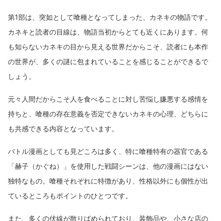
第1部は、突如として喰種となってしまった、カネキの物語です。
カネキと読者の目線は、物語当初からとても近くにあります。何
も知らないカネキの目から見える世界だからこそ、読者にも本作
の世界が、多くの謎に包まれていることを感じることができるで
しょう。
元々人間だからこそ人を食べることに対し苦悩し嫌悪する感情を
持ちと、喰種の存在意義を否定できないカネキの心理、どちらに
も共感できる内容となっています。
バトル漫画としても見どころは多く、特に喰種特有の器官である
「赫子（かぐね）」を使用した戦闘シーンは、他の漫画にはない
独特なもの。喰種それぞれに特徴があり、性格以外にも個性が出
ているところもポイントのひとつです。
また、多くの伏線が散りばめられており、装飾品や、小さな店の