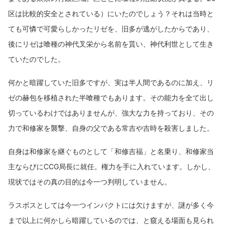
区は比較的安全とされている）にいたのでしょう？それは当時と
ても可憐で可愛らしかったリゼを、旧多が逃がしたからであり、
後にリゼは喰種の神代叉栄から名前を貰い、神代利世として生き
ていたのでした。
何かと暗躍していた旧多ですが、実は半人間であるのに加え、リ
ゼの赫包を移植された半喰種でもあります。その能力を全て出し
切っているわけではありませんが、強大な力を持っており、その
力で和修家を襲撃、自身の父である常吉や吉時を殺害しました。
自身は和修家を継ぐものとして「和修吉福」と名乗り、和修家当
主ならびにCCG局長に就任。権力を手に入れています。しかし、
現状ではその真の目的は今一つ判明していません。
ラスボスとしては今一つインパクトには欠けますが、謎が多く今
まで以上に何かしら暗躍しているのでは、と窺える場面も見られ