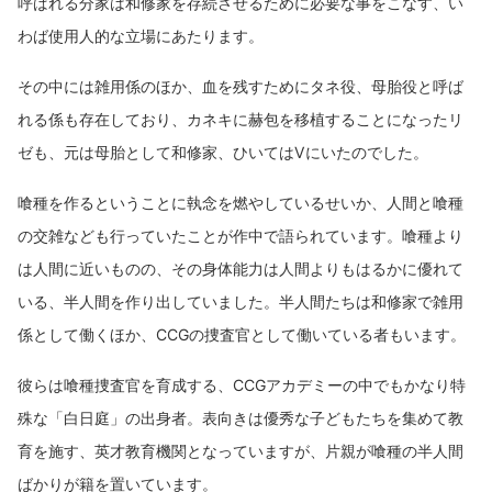
呼ばれる分家は和修家を存続させるために必要な事をこなす、い
わば使用人的な立場にあたります。
その中には雑用係のほか、血を残すためにタネ役、母胎役と呼ば
れる係も存在しており、カネキに赫包を移植することになったリ
ゼも、元は母胎として和修家、ひいてはVにいたのでした。
喰種を作るということに執念を燃やしているせいか、人間と喰種
の交雑なども行っていたことが作中で語られています。喰種より
は人間に近いものの、その身体能力は人間よりもはるかに優れて
いる、半人間を作り出していました。半人間たちは和修家で雑用
係として働くほか、CCGの捜査官として働いている者もいます。
彼らは喰種捜査官を育成する、CCGアカデミーの中でもかなり特
殊な「白日庭」の出身者。表向きは優秀な子どもたちを集めて教
育を施す、英才教育機関となっていますが、片親が喰種の半人間
ばかりが籍を置いています。