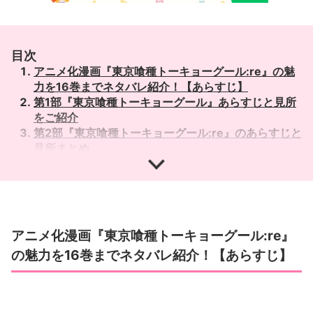
目次
アニメ化漫画『東京喰種トーキョーグール:re』の魅
力を16巻までネタバレ紹介！【あらすじ】
第1部『東京喰種トーキョーグール』あらすじと見所
をご紹介
第2部『東京喰種トーキョーグール:re』のあらすじと
見所まとめ
ネタバレ考察1：本当に正義なのか？揺らぐCCG
ネタバレ考察2：『東京喰種』連載時からの謎を秘め
た和修家
ネタバレ考察3：CCG、和修家を揺らがせる謎の男・
旧多
アニメ化漫画『東京喰種トーキョーグール:re』
ネタバレ考察4：謎だらけの仮面集団・道化師（ピエ
の魅力を16巻までネタバレ紹介！【あらすじ】
ロ）
ネタバレ考察5：喰種組織・アオギリの樹の秘密
ネタバレ考察6：新組織・黒山羊とは
大量の伏線とついにあの人が登場する！？【13巻ネ