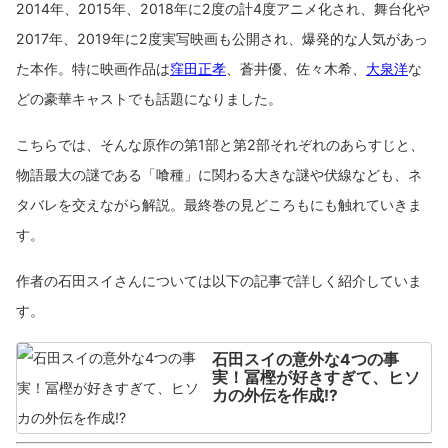
2014年、2015年、2018年に2度の計4度アニメ化され、舞台化や
2017年、2019年に2度実写映画も公開され、爆発的な人気があっ
た本作。特に映画作品は
窪田正孝
、蒼井優、佐々木希、
大泉洋
な
どの豪華キャストでも話題になりました。
こちらでは、そんな原作の第1部と第2部それぞれのあらすじと、
物語最大の謎である「喰種」に関わる大きな謎や伏線なども、ネ
タバレを交えながら解説。最終巻の見どころもにも触れていきま
す。
作者の石田スイさんについては以下の記事で詳しく紹介していま
す。
石田スイの意外な4つの事
実！冨樫が好きすぎて、ヒソ
カの外伝を作成!?