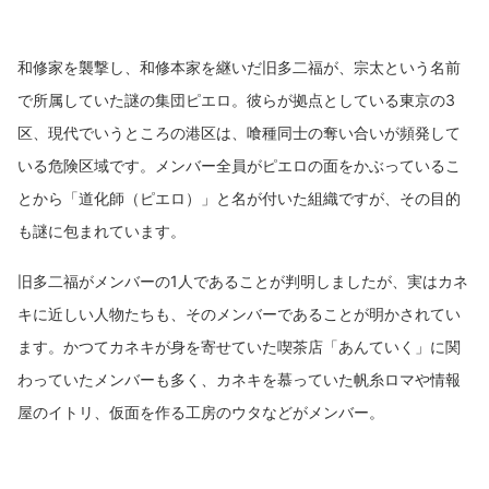
和修家を襲撃し、和修本家を継いだ旧多二福が、宗太という名前
で所属していた謎の集団ピエロ。彼らが拠点としている東京の3
区、現代でいうところの港区は、喰種同士の奪い合いが頻発して
いる危険区域です。メンバー全員がピエロの面をかぶっているこ
とから「道化師（ピエロ）」と名が付いた組織ですが、その目的
も謎に包まれています。
旧多二福がメンバーの1人であることが判明しましたが、実はカネ
キに近しい人物たちも、そのメンバーであることが明かされてい
ます。かつてカネキが身を寄せていた喫茶店「あんていく」に関
わっていたメンバーも多く、カネキを慕っていた帆糸ロマや情報
屋のイトリ、仮面を作る工房のウタなどがメンバー。