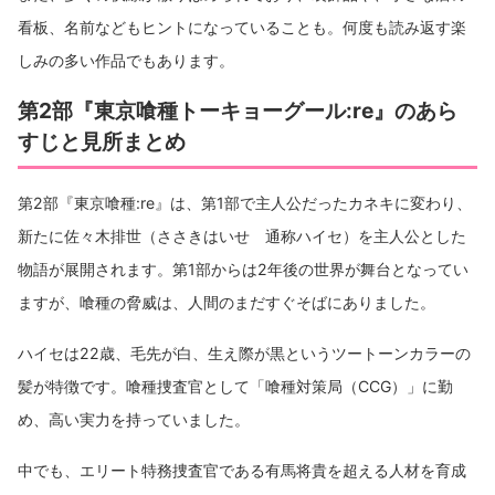
看板、名前などもヒントになっていることも。何度も読み返す楽
しみの多い作品でもあります。
第2部『東京喰種トーキョーグール:re』のあら
すじと見所まとめ
第2部『東京喰種:re』は、第1部で主人公だったカネキに変わり、
新たに佐々木排世（ささきはいせ 通称ハイセ）を主人公とした
物語が展開されます。第1部からは2年後の世界が舞台となってい
ますが、喰種の脅威は、人間のまだすぐそばにありました。
ハイセは22歳、毛先が白、生え際が黒というツートーンカラーの
髪が特徴です。喰種捜査官として「喰種対策局（CCG）」に勤
め、高い実力を持っていました。
中でも、エリート特務捜査官である有馬将貴を超える人材を育成