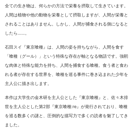
タバレ注意】
全ての生き物は、何らかの方法で栄養を摂取して生きています。
希望の光が射す！【14巻ネタバレ注意】
人間は植物や他の動物を栄養として摂取しますが、人間が栄養と
それぞれの葛藤【15巻ネタバレ注意】
オールスター勢揃いで、物語は最終回へ！【16巻ネ
されることはありません。しかし、人間が捕食される側になると
タバレ注意】
したら……。
伏線、謎がストーリーを深める！漫画『東京喰
種:re』を読んでみては？
石田スイ『東京喰種』は、人間の姿を持ちながら、人間を食す
「喰種（グール）」という特殊な存在が軸となる物語です。強靭
な肉体と特殊な能力を持ち、人間を捕食する喰種。食う者と食わ
れる者が存在する世界を、喰種を巡る事件に巻き込まれた少年を
主人公に描き出します。
本作は大学生の金木研を主人公とした『東京喰種』と、佐々木排
世を主人公とした第2部『東京喰種:re』が発行されており、喰種
を巡る数多くの謎と、圧倒的な描写力で多くの読者を魅了してき
ました。