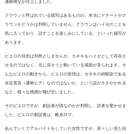
通称神父が浮上しました。
クラウンと呼ばれている描写はあるものの、本当にドナートがク
ラウンかどうかは判明していません。クラウンはハイセのことを
気に入っており、話すことを楽しみにしている、といった描写が
あります。
ピエロの目的は判然としませんが、カネキをハイセとして存在さ
せるのではなく、元に戻そうと動いている場面が見られます。そ
んなピエロの動きから、ピエロの首領は、カネキの幼馴染である
永近英良（通称ヒデ）なのではないか、という説がささやかれる
など、様々な憶測が飛び交いました。
そのピエロですが、創設者が誰なのかが判明し、読者を驚かせま
した。ピエロの創設者は、帆糸ロマ。
あんていくでアルバイトをしていた女性ですが、若々しい見た目