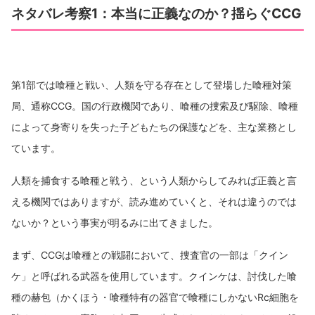
ネタバレ考察1：本当に正義なのか？揺らぐCCG
第1部では喰種と戦い、人類を守る存在として登場した喰種対策
局、通称CCG。国の行政機関であり、喰種の捜索及び駆除、喰種
によって身寄りを失った子どもたちの保護などを、主な業務とし
ています。
人類を捕食する喰種と戦う、という人類からしてみれば正義と言
える機関ではありますが、読み進めていくと、それは違うのでは
ないか？という事実が明るみに出てきました。
まず、CCGは喰種との戦闘において、捜査官の一部は「クイン
ケ」と呼ばれる武器を使用しています。クインケは、討伐した喰
種の赫包（かくほう・喰種特有の器官で喰種にしかないRc細胞を