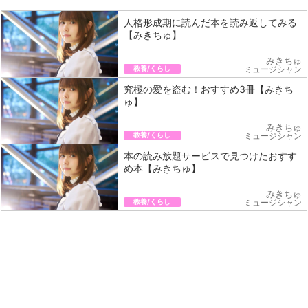
人格形成期に読んだ本を読み返してみる
【みきちゅ】
みきちゅ
教養/くらし
ミュージシャン
究極の愛を盗む！おすすめ3冊【みきち
ゅ】
みきちゅ
教養/くらし
ミュージシャン
本の読み放題サービスで見つけたおすす
め本【みきちゅ】
みきちゅ
教養/くらし
ミュージシャン