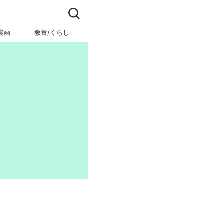
漫画
教養/くらし
ビジネス/キャリア