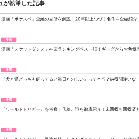
ュが執筆した記事
漫画「ポケスペ」全編の見所を解説！20年以上つづく名作を全編紹介
漫画
漫画「スケットダンス」神回ランキングベスト10！ギャグからお色気
漫画
『犬と猫どっちも飼ってると毎日たのしい』って本当？納得間違いな
漫画
『ワールドトリガー』を考察！伏線、謎を徹底紹介！未回収も回収済
漫画