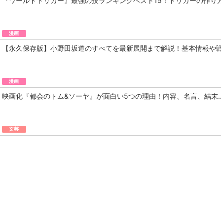
『ワールドトリガー』最強の技ランキングベスト15！トリガーの作り
漫画
【永久保存版】小野田坂道のすべてを最新展開まで解説！基本情報や
漫画
映画化『都会のトム&ソーヤ』が面白い5つの理由！内容、名言、結末
文芸