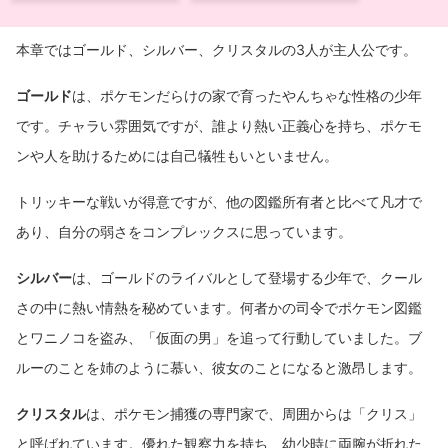
本章ではゴールド、シルバー、クリスタルの3人が主人公です。
ゴールド
は、ポケモンだらけの家で育ったやんちゃな性格の少年
です。チャラい雰囲気ですが、誰より熱い正義心を持ち、ポケモ
ンや人を助けるためには自己犠牲もいといません。
トリッキーな戦いが得意ですが、他の図鑑所有者と比べて凡才で
あり、自分の弱さをコンプレックスに思っています。
シルバー
は、ゴールドのライバルとして登場する少年で、クール
さの中に熱い情熱を秘めています。何者かの司令でポケモン図鑑
とワニノコを盗み、「仮面の男」を追って行動していました。ブ
ルーのことを姉のように慕い、彼女のことになると激昂します。
クリスタル
は、ポケモン捕獲の専門家で、周囲からは「クリス」
と呼ばれています。優れた観察力を持ち、幼少時に両腕が折れた