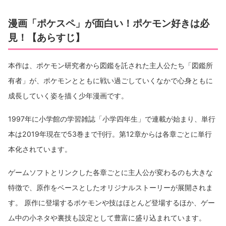
説！
6章/エメラルド編の見所を解説！
漫画「ポケスペ」が面白い！ポケモン好きは必
7章/ダイヤモンド・パール編の見所を解説！
見！【あらすじ】
8章/プラチナ編の見所を解説！
9章/ハートゴールド・ソウルシルバー編の見所を解
説！
本作は、ポケモン研究者から図鑑を託された主人公たち「図鑑所
10章/ブラック・ホワイト編の見所を解説！
有者」が、ポケモンとともに戦い過ごしていくなかで心身ともに
11章/ブラック2・ホワイト2編の見所を解説！
12章/X・Y編の見所を解説！
成長していく姿を描く少年漫画です。
13章/オメガルビー・アルファサファイア編の見所を
解説！
1997年に小学館の学習雑誌「小学四年生」で連載が始まり、単行
14章/サン・ムーン編の見所を解説！
本は2019年現在で53巻まで刊行。第12章からは各章ごとに単行
本化されています。
ゲームソフトとリンクした各章ごとに主人公が変わるのも大きな
特徴で、原作をベースとしたオリジナルストーリーが展開されま
す。 原作に登場するポケモンや技はほとんど登場するほか、ゲー
ム中の小ネタや裏技も設定として豊富に盛り込まれています。