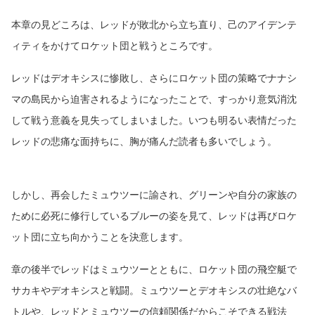
本章の見どころは、レッドが敗北から立ち直り、己のアイデンテ
ィティをかけてロケット団と戦うところです。
レッドはデオキシスに惨敗し、さらにロケット団の策略でナナシ
マの島民から迫害されるようになったことで、すっかり意気消沈
して戦う意義を見失ってしまいました。いつも明るい表情だった
レッドの悲痛な面持ちに、胸が痛んだ読者も多いでしょう。
しかし、再会したミュウツーに諭され、グリーンや自分の家族の
ために必死に修行しているブルーの姿を見て、レッドは再びロケ
ット団に立ち向かうことを決意します。
章の後半でレッドはミュウツーとともに、ロケット団の飛空艇で
サカキやデオキシスと戦闘。ミュウツーとデオキシスの壮絶なバ
トルや、レッドとミュウツーの信頼関係だからこそできる戦法