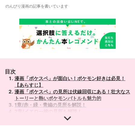
のんびり漫画の記事を書いています
目次
漫画「ポケスペ」が面白い！ポケモン好きは必見！
【あらすじ】
漫画「ポケスペ」の見所は伏線回収にある！壮大なス
トーリーと熱いポケモンバトルも魅力的
1章/赤・緑・青編の見所を解説！
2章/イエロー編の見所を解説！
3章/金・銀・クリスタル編の見所を解説！
4章/ルビー・サファイア編の見所を解説！
5章/ファイアレッド・リーフグリーン編の見所を解