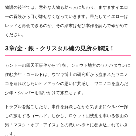
物語の後半では、意外な人物も助っ人に加わり、ますますイエロ
ーの冒険から目が離せなくなっていきます。果たしてイエローは
レッドと再会できるのか、その結末はぜひ本作を読んで確かめて
ください。
3章/金・銀・クリスタル編の見所を解説！
カントーの四天王事件から1年後。ジョウト地方のワカバタウンに
住む少年・ゴールドは、ウツギ博士の研究所から盗まれたワニノ
コを連れ戻したいヒノアラシの思いに共感し、ワニノコを盗んだ
少年・シルバーを追いかけて旅立ちます。
トラブルを起こしたり、事件を解決しながら気ままにシルバー探
しの旅をするゴールド。しかし、ロケット団残党を率いる仮面の
男「マスク・オブ・アイス」との戦いへ徐々に巻き込まれていき
ます。