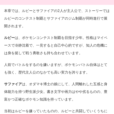
本章では、ルビーとサファイアの2人が主人公で、ストーリーでは
ルビーのコンテスト制覇とサファイアのジム制覇が同時進行で展
開されます。
ルビー
は、ポケモンコンテスト制覇を目指す少年。性格はマイペ
ースで冷静沈着で、一見すると自己中心的ですが、知人の危機に
は身を挺して戦う勇敢さも持ち合わせています。
人前でバトルをするのを嫌いますが、ポケモンバトル自体はとて
も強く、歴代主人公のなかでも高い実力を誇ります。
サファイア
は、オダマキ博士の娘にして、人間離れした五感と身
体能力を持つ野生派少女。書き文字や画力はやや劣るものの、豊
富かつ正確なポケモン知識を持っています。
当初はルビーを嫌っていたものの、ルビーと共闘していくうちに