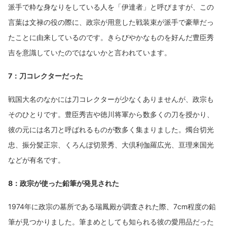
派手で粋な身なりをしている人を「伊達者」と呼びますが、この
言葉は文禄の役の際に、政宗が用意した戦装束が派手で豪華だっ
たことに由来しているのです。きらびやかなものを好んだ豊臣秀
吉を意識していたのではないかと言われています。
7：刀コレクターだった
戦国大名のなかには刀コレクターが少なくありませんが、政宗も
そのひとりです。豊臣秀吉や徳川将軍から数多くの刀を授かり、
彼の元には名刀と呼ばれるものが数多く集まりました。燭台切光
忠、振分髪正宗、くろんぼ切景秀、大倶利伽羅広光、亘理来国光
などが有名です。
8：政宗が使った鉛筆が発見された
1974年に政宗の墓所である瑞鳳殿が調査された際、7cm程度の鉛
筆が見つかりました。筆まめとしても知られる彼の愛用品だった