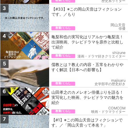
教養/くらし
歴史系ライター
3
【#33】※この岡山天音はフィクション
です。／もり
岡山天音
教養/くらし
俳優
4
亀梨和也の実写化はリアルかつ亀梨流！
出演映画、テレビドラマを原作と比較し
て紹介
shizune
教養/くらし
漫画・ドラマ好きクリエイター
5
儒教とは？教えの内容・五常をわかりや
すく解説【日本への影響も】
majisaru
教養/くらし
史学部卒の歴史好き
6
山田孝之のカメレオン俳優ぶりを語る！
実写化した映画、テレビドラマの魅力を
紹介
COMCOM
教養/くらし
映画・ドラマライター
7
【#1】※この岡山天音はフィクションで
す。／「岡山天音って本名？」