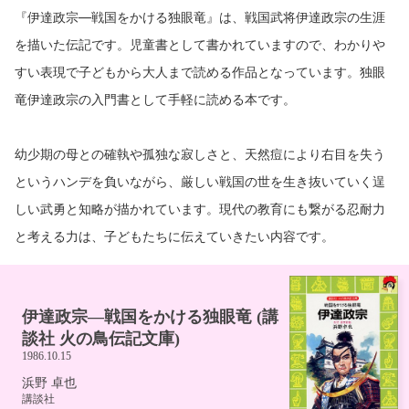
『伊達政宗―戦国をかける独眼竜』は、戦国武将伊達政宗の生涯
を描いた伝記です。児童書として書かれていますので、わかりや
すい表現で子どもから大人まで読める作品となっています。独眼
竜伊達政宗の入門書として手軽に読める本です。
幼少期の母との確執や孤独な寂しさと、天然痘により右目を失う
というハンデを負いながら、厳しい戦国の世を生き抜いていく逞
しい武勇と知略が描かれています。現代の教育にも繋がる忍耐力
と考える力は、子どもたちに伝えていきたい内容です。