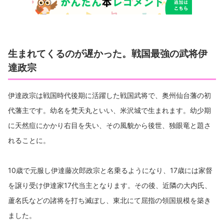
生まれてくるのが遅かった。戦国最強の武将伊
達政宗
伊達政宗は戦国時代後期に活躍した戦国武将で、奥州仙台藩の初
代藩主です。幼名を梵天丸といい、米沢城で生まれます。幼少期
に天然痘にかかり右目を失い、その風貌から後世、独眼竜と題さ
れることに。
10歳で元服し伊達藤次郎政宗と名乗るようになり、17歳には家督
を譲り受け伊達家17代当主となります。その後、近隣の大内氏、
蘆名氏などの諸将を打ち滅ぼし、東北にて屈指の領国規模を築き
ました。