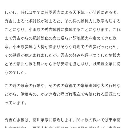
しかし、時代はすでに豊臣秀吉による天下統一が間近に迫る頃。
秀吉による北条討伐が始まると、その兵の動員力に政宗も屈する
ことになり、小田原の秀吉陣営に参陣することになります。これ
まで秀吉からの私闘禁止の命に逆らい領地拡大を進めてきた政
宗。小田原参陣も大勢が決まりそうな時期での遅参だったため、
その処遇が危ぶまれましたが、秀吉の好みを調べつくした情報力
とその豪胆な振る舞いから旧領安堵を勝ち取り、以降豊臣家に従
うのでした。
この時の政宗の行動や、その後の京都での豪華絢爛な大名行列な
どから、伊達もの、かぶき者と呼ばれ現在でも使われる語源にな
っています。
秀吉亡き後は、徳川家康に接近します。関ヶ原の戦いでは東軍徳