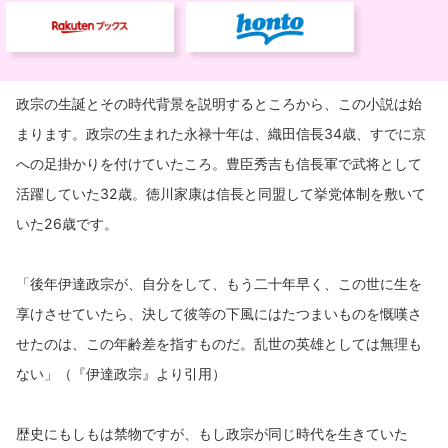
政宗の生誕とその時代背景を説明するところから、この小説は始
まります。政宗の生まれた永禄十年は、織田信長34歳、すでに京
への足掛かりを付けていたころ。豊臣秀吉も信長軍で武将として
活躍していた32歳。徳川家康は信長と同盟して挙党体制を敷いて
いた26歳です。
「後年伊達政宗が、自分をして、もう二十年早く、この世に生を
享けさせていたら、決して彼等の下風にはたつまいものを慨嘆さ
せたのは、この年齢差を指すものだ。乱世の英雄としては無理も
ない」（『伊達政宗』より引用）
歴史にもしもは禁物ですが、もし政宗が同じ時代を生きていた