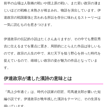
前半の山場は人取橋の戦いや摺上原の戦い。まだ若い政宗の凄ま
じいほどの戦略と未熟さが相まみれ、物語を演出しています。伊
達政宗の戦国最強と言われる所以を存分に味わえるストーリーは
一気に読むものを惹きつけます。
伊達政宗の伝記的小説はたくさんありますが、その中でも豊臣秀
吉に仕えるまでを重点に置き、局部的にとらえた作品は珍しいも
のです。政宗の人生の中で、未だ天下を狙う野心を持った時代を
捉えているので、雄雄しい政宗の姿が魅力の作品となっていま
す。
伊達政宗が遺した漢詩の意味とは
『馬上少年過ぐ』は、時代小説家の巨匠、司馬遼太郎が書いた短
編小説です。伊達政宗が晩年残した漢詩をテーマに、その生涯を
描いています。