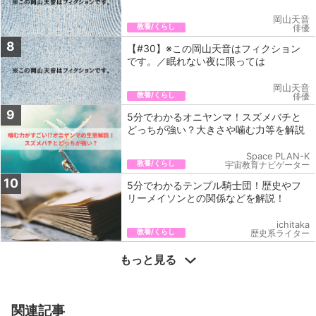
岡山天音
教養/くらし
俳優
8
【#30】※この岡山天音はフィクション
です。／眠れない夜に限っては
岡山天音
教養/くらし
俳優
9
5分でわかるオニヤンマ！スズメバチと
どっちが強い？大きさや噛む力等を解説
Space PLAN-K
教養/くらし
宇宙教育ナビゲーター
10
5分でわかるテンプル騎士団！歴史やフ
リーメイソンとの関係などを解説！
ichitaka
教養/くらし
歴史系ライター
もっと見る
関連記事