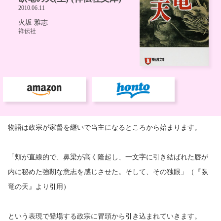
物語は政宗が家督を継いで当主になるところから始まります。
「頬が直線的で、鼻梁が高く隆起し、一文字に引き結ばれた唇が
内に秘めた強靭な意志を感じさせた。そして、その独眼」（『臥
竜の天』より引用）
という表現で登場する政宗に冒頭から引き込まれていきます。