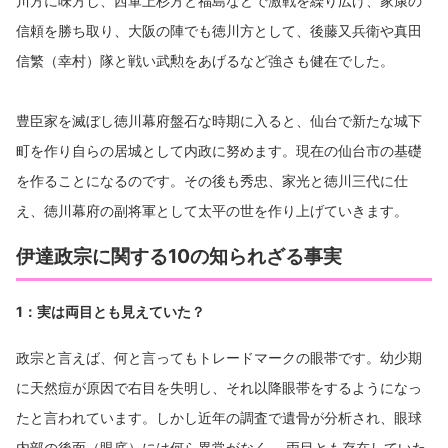
川方に味方し、西軍上杉方と福島などで激戦を繰り広げ、家康の
信頼を勝ち取り、大阪の陣でも徳川方として、後藤又兵衛や真田
信繁（幸村）隊と戦い武勲をあげるなど強さも健在でした。
豊臣家を滅ぼし徳川幕府盤石な時期に入ると、仙台で新たな城下
町を作り自らの居城として内政に努めます。現在の仙台市の基礎
を作ることになるのです。その後も秀忠、家光と徳川三代に仕
え、徳川幕府の副将軍として太平の世を作り上げていきます。
伊達政宗に関する10の知られざる事実
1：実は両目とも見えていた？
政宗と言えば、何と言ってもトレードマークの眼帯です。幼少期
に天然痘が原因で右目を失明し、それ以降眼帯をするようになっ
たと言われています。しかし近年の調査で遺骨が分析され、眼球
内部の後面（眼底）には何ら異常がなく、 両目とも存在していた