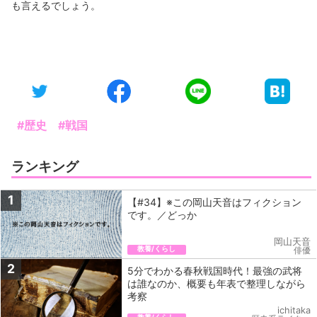
も言えるでしょう。
#歴史
#戦国
ランキング
1
【#34】※この岡山天音はフィクション
です。／どっか
岡山天音
教養/くらし
俳優
2
5分でわかる春秋戦国時代！最強の武将
は誰なのか、概要も年表で整理しながら
考察
ichitaka