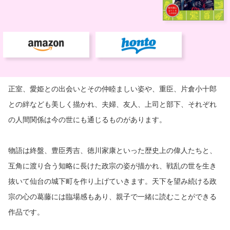
正室、愛姫との出会いとその仲睦ましい姿や、重臣、片倉小十郎
との絆なども美しく描かれ、夫婦、友人、上司と部下、それぞれ
の人間関係は今の世にも通じるものがあります。
物語は終盤、豊臣秀吉、徳川家康といった歴史上の偉人たちと、
互角に渡り合う知略に長けた政宗の姿が描かれ、戦乱の世を生き
抜いて仙台の城下町を作り上げていきます。天下を望み続ける政
宗の心の葛藤には臨場感もあり、親子で一緒に読むことができる
作品です。