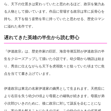
ら、天下の仕置きは変わっていたと思われるほど、政宗を魅力あ
る人物として描いています。作品に登場する政宗は常に反骨心を
持ち、天下を狙う姿勢を常に持っていたと思わせる、歴史ロマン
に溢れた名作です。
遅れてきた英雄の半生から読む野心
『伊達政宗』は、歴史作家の巨匠、海音寺潮五郎が伊達政宗の半
生をクローズアップして描いた小説です。幼少期から物語は始ま
り、秀吉に仕えながらも天下を虎視眈々と狙っていた頃までに焦
点を当てて書き上げています。
伊達政宗は東北の名家伊達家の嫡男として生まれます。天然痘に
より右目を失う幼少の頃より母親との確執が続きます。母親が弟
小次郎ひいきのために、後に政宗に対して謀反を企むことにな
り、実の弟を斬ることになるのです。この幼少のときの劣等感、