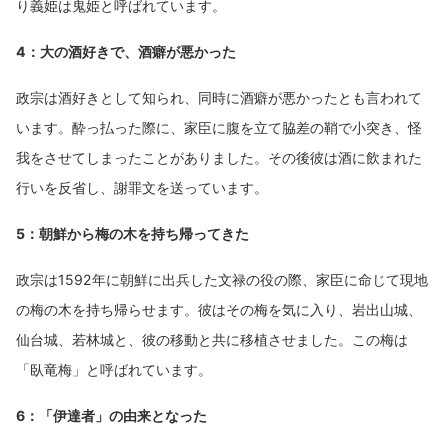
り義姫は鬼姫と呼ばれています。
4：大の酒好きで、酒癖が悪かった
政宗は酒好きとして知られ、同時に酒癖が悪かったとも言われて
います。酔っ払った際に、家臣に腹を立て脇差の鞘で小突き、怪
我をさせてしまったことがありました。その後彼は酒に飲まれた
行いを反省し、謝罪文を送っています。
5：朝鮮から梅の木を持ち帰ってきた
政宗は1592年に朝鮮に出兵した文禄の役の際、家臣に命じて現地
の梅の木を持ち帰らせます。彼はその梅を気に入り、岩出山城、
仙台城、若林城と、彼の移動と共に移植させました。この梅は
「臥竜梅」と呼ばれています。
6：「伊達者」の由来となった