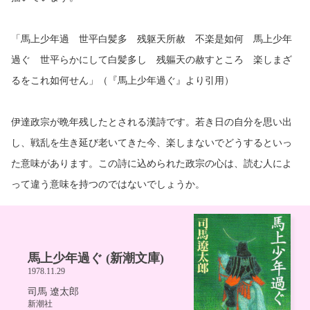
「馬上少年過 世平白髪多 残躯天所赦 不楽是如何 馬上少年
過ぐ 世平らかにして白髪多し 残軀天の赦すところ 楽しまざ
るをこれ如何せん」（『馬上少年過ぐ』より引用）
伊達政宗が晩年残したとされる漢詩です。若き日の自分を思い出
し、戦乱を生き延び老いてきた今、楽しまないでどうするといっ
た意味があります。この詩に込められた政宗の心は、読む人によ
って違う意味を持つのではないでしょうか。