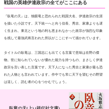
戦国の英雄伊達政宗の全てがここにある
『臥竜の天』は、独眼竜と恐れられた戦国大名、伊達政宗の生涯
を描いた小説です。天下統一へと向う信長、秀吉、家康よりも遅
く生まれ、東北という地の利も恵まれなかった政宗が強烈な印象
を残して最強武将言われた所以がここにすべて描かれています。
タイトルの臥竜は、三国志にも出てくる言葉で意味は在野の傑
物。世に知られていないが優れた能力を持つもの、まさしく伊達
政宗を言い表した言葉です。天下人になった秀吉と家康が最も恐
れた人物とも言われています。作中でも常に天下を望むその野望
は逞しく、読む者の心をつかむでしょう。