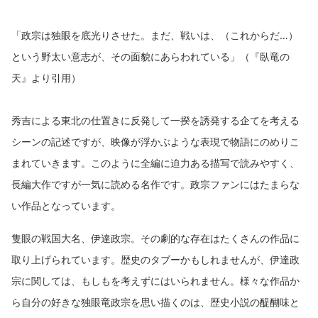
「政宗は独眼を底光りさせた。まだ、戦いは、（これからだ…）
という野太い意志が、その面貌にあらわれている」（『臥竜の
天』より引用）
秀吉による東北の仕置きに反発して一揆を誘発する企てを考える
シーンの記述ですが、映像が浮かぶような表現で物語にのめりこ
まれていきます。このように全編に迫力ある描写で読みやすく、
長編大作ですが一気に読める名作です。政宗ファンにはたまらな
い作品となっています。
隻眼の戦国大名、伊達政宗。その劇的な存在はたくさんの作品に
取り上げられています。歴史のタブーかもしれませんが、伊達政
宗に関しては、もしもを考えずにはいられません。様々な作品か
ら自分の好きな独眼竜政宗を思い描くのは、歴史小説の醍醐味と