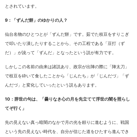
とされています。
9：「ずんだ餅」のゆかりの人？
仙台名物のひとつとが「ずんだ餅」です。茹でた枝豆をすりこぎ
で叩いたり潰したりすることから、その工程である「豆打（ず
だ）」が訛って「ずんだ」となったという説が有力です。
しかしこの名前の由来は諸説あり、政宗が出陣の際に「陣太刀」
で枝豆を砕いて食したことから「じんたち」が「じんだづ」「ず
んだづ」と変化していったという説もあります。
10：辞世の句は、「曇りなき心の月を先立てて浮世の闇を照らし
てぞ行く」
先の見えない真っ暗闇のなかで月の光を頼りに進むように、戦国
という先の見えない時代を、自分が信じた道をひたすら進んでき