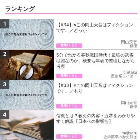
ランキング
1
【#34】※この岡山天音はフィクション
です。／どっか
岡山天音
教養/くらし
俳優
2
5分でわかる春秋戦国時代！最強の武将
は誰なのか、概要も年表で整理しながら
考察
ichitaka
教養/くらし
歴史系ライター
3
【#33】※この岡山天音はフィクション
です。／もり
岡山天音
教養/くらし
俳優
4
儒教とは？教えの内容・五常をわかりや
すく解説【日本への影響も】
majisaru
教養/くらし
史学部卒の歴史好き