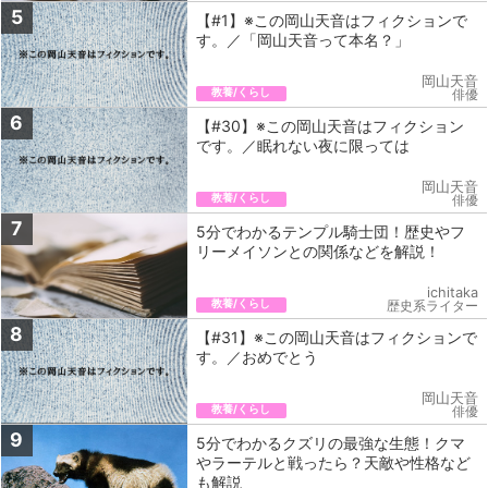
5
【#1】※この岡山天音はフィクションで
す。／「岡山天音って本名？」
岡山天音
教養/くらし
俳優
6
【#30】※この岡山天音はフィクション
です。／眠れない夜に限っては
岡山天音
教養/くらし
俳優
7
5分でわかるテンプル騎士団！歴史やフ
リーメイソンとの関係などを解説！
ichitaka
教養/くらし
歴史系ライター
8
【#31】※この岡山天音はフィクションで
す。／おめでとう
岡山天音
教養/くらし
俳優
9
5分でわかるクズリの最強な生態！クマ
やラーテルと戦ったら？天敵や性格など
も解説