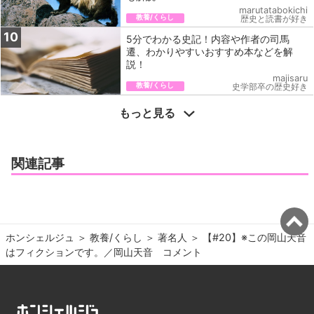
marutatabokichi
教養/くらし
歴史と読書が好き
10
5分でわかる史記！内容や作者の司馬
遷、わかりやすいおすすめ本などを解
説！
majisaru
教養/くらし
史学部卒の歴史好き
もっと見る
関連記事
ホンシェルジュ
＞ 
教養/くらし
＞ 
著名人
＞ 
【#20】※この岡山天音
はフィクションです。／岡山天音　コメント