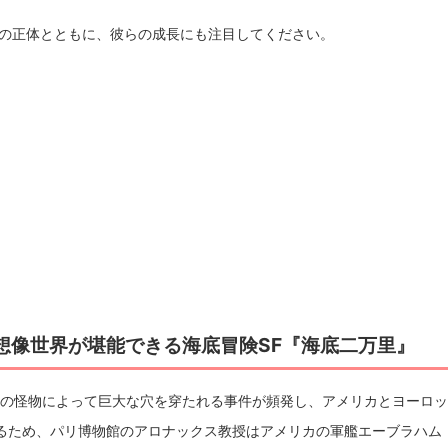
.6の正体とともに、彼らの成長にも注目してください。
想像世界が堪能できる海底冒険SF『海底二万里』
が謎の怪物によって巨大な穴を穿たれる事件が頻発し、アメリカとヨーロ
るため、パリ博物館のアロナックス教授はアメリカの軍艦エーブラハム