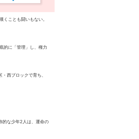
も嘆くことも闘いもない。
徹底的に「管理」し、権力
区・西ブロックで育ち、
称的な少年2人は、運命の