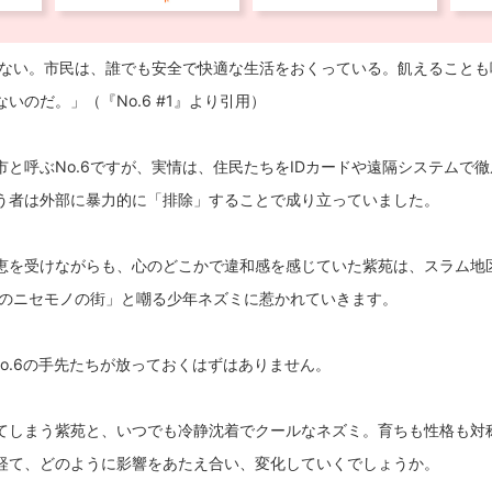
在しない。市民は、誰でも安全で快適な生活をおくっている。飢えること
いのだ。」（『No.6 #1』より引用）
と呼ぶNo.6ですが、実情は、住民たちをIDカードや遠隔システムで
う者は外部に暴力的に「排除」することで成り立っていました。
恵を受けながらも、心のどこかで違和感を感じていた紫苑は、スラム地
らけのニセモノの街」と嘲る少年ネズミに惹かれていきます。
o.6の手先たちが放っておくはずはありません。
てしまう紫苑と、いつでも冷静沈着でクールなネズミ。育ちも性格も対
経て、どのように影響をあたえ合い、変化していくでしょうか。