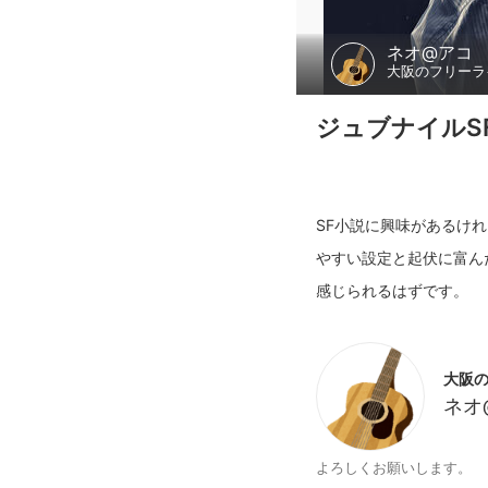
ネオ@アコ
大阪のフリーラ
ジュブナイルS
SF小説に興味があるけ
やすい設定と起伏に富ん
大阪
ネオ
よろしくお願いします。