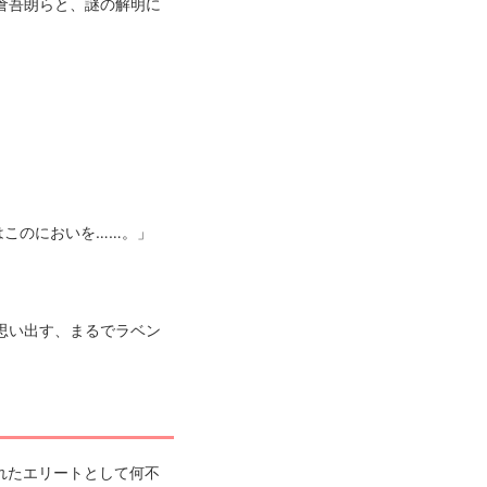
倉吾朗らと、謎の解明に
はこのにおいを……。」
思い出す、まるでラベン
れたエリートとして何不