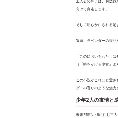
主人公の和子は、突然我
向けて奔走します。
そして明らかにされる驚
冒頭、ラベンダーの香り
「このにおいをわたしは
（『時をかける少女』よ
この小説がこれほど愛さ
ダーの香りのような魅力
少年2人の友情と成
未来都市No.6に住む