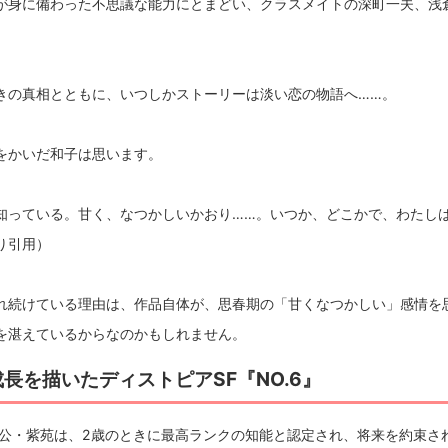
が身に備わった不思議な能力にとまどい、クラスメイトの深町一夫、浅
きの真相とともに、いつしかストーリーは淡い恋の物語へ……。
をかいだ和子は思います。
知っている。甘く、なつかしいかおり……。いつか、どこかで、わたし
り引用）
れ続けている理由は、作品自体が、思春期の「甘くなつかしい」感情を
を湛えているからなのかもしれません。
長を描いたディストピアSF『NO.6』
主人公・紫苑は、2歳のときに最高ランクの知能と認定され、将来を約束さ