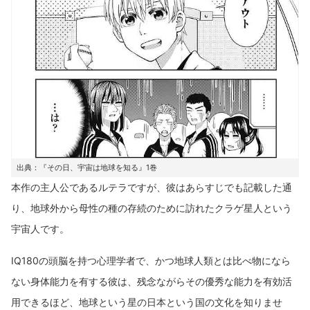
出典：『その日、宇宙は地球を知る』1巻
本作の主人公であるルテラですが、彼はあらすじでも記載した通
り、地球外から母性の種の存続のために訪れたクラゲ星人という
宇宙人です。
IQ180の頭脳を持つ心理学者で、かつ地球人類とは比べ物になら
ない身体能力を有する彼は、残念ながらその優秀な能力を有効活
用できるほど、地球という星の日本という国の文化を知りませ