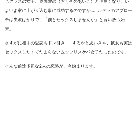
じクラスの女子、奥園愛恋（おくぞのあいこ）と仲良くなり、い
よいよ家に上がり込む事に成功するのですが……ルテラのアプロー
チは失敗ばかりで、「僕とセックスしませんか」と言い放つ始
末。
さすがに相手の愛恋もドン引き……するかと思いきや、彼女も実は
セックスしたくてたまらないムッツリスケベ女子だったのです。
そんな前途多難な2人の恋路が、今始まります。