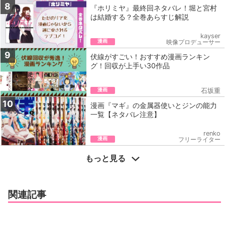
8
『ホリミヤ』最終回ネタバレ！堀と宮村
は結婚する？全巻あらすじ解説
kayser
漫画
映像プロデューサー
9
伏線がすごい！おすすめ漫画ランキン
グ！回収が上手い30作品
漫画
石坂重
10
漫画『マギ』の金属器使いとジンの能力
一覧【ネタバレ注意】
renko
漫画
フリーライター
もっと見る
関連記事