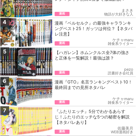
まさき
漫画
物語が大好きな人
4
漫画『ベルセルク』の最強キャラランキ
ングベスト25！ガッツは何位？【ネタバ
レ注意】
ケチャmaru
漫画
雑食系ライター
5
【ハガレン】ホムンクルス全7体の強さ
と正体を一覧解説！最強は誰？
pezo
漫画
読書好き会社員
6
漫画『GTO』名言ランキングベスト10！
最終回までの見所ネタバレ
ケチャmaru
漫画
雑食系ライター
7
『ふたりエッチ』5‌分‌で‌わ‌か‌る‌あらす
じ！‌ふたりのエッチな5つの秘密を解説
【ネ‌タ‌バ‌レ‌あ‌り】
佐藤美月
漫画
WEB漫画好き