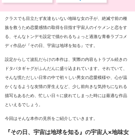
クラスでも目立たず友達もいない地味な女の子が、絶滅寸前の種
族を救うため恋愛感情の取得を目指す宇宙人のイケメンと恋をす
る、そんなトンデモ設定で描かれるちょっと過激な青春ラブコメ
ディ作品が『その日、宇宙は地球を知る』です。
設定からして波乱だらけの本作は、実際の内容もトラブル続きの
ドタバタギャグがふんだんに盛り込まれています。それでいて、
そんな慌ただしい日常の中で初々しい男女の恋愛模様や、心が温
かくなるような友情の芽生えなど、少し前向きな気持ちになれる
描写もあるため、忙しい日々に疲れてしまった時には最適な作品
といえるでしょう。
今回はそんな本作の見所をご紹介していきます。
『その日、宇宙は地球を知る』の宇宙人×地味女