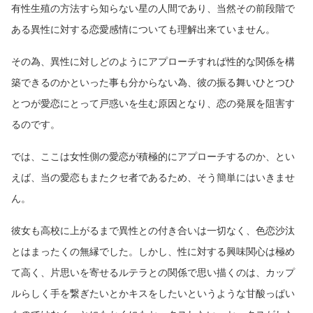
有性生殖の方法すら知らない星の人間であり、当然その前段階で
ある異性に対する恋愛感情についても理解出来ていません。
その為、異性に対しどのようにアプローチすれば性的な関係を構
築できるのかといった事も分からない為、彼の振る舞いひとつひ
とつが愛恋にとって戸惑いを生む原因となり、恋の発展を阻害す
るのです。
では、ここは女性側の愛恋が積極的にアプローチするのか、とい
えば、当の愛恋もまたクセ者であるため、そう簡単にはいきませ
ん。
彼女も高校に上がるまで異性との付き合いは一切なく、色恋沙汰
とはまったくの無縁でした。しかし、性に対する興味関心は極め
て高く、片思いを寄せるルテラとの関係で思い描くのは、カップ
ルらしく手を繋ぎたいとかキスをしたいというような甘酸っぱい