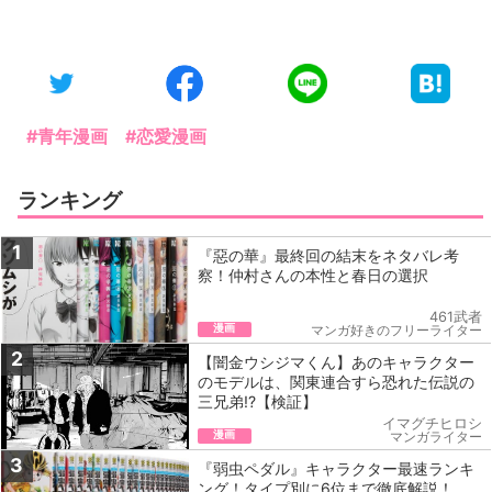
#青年漫画
#恋愛漫画
ランキング
1
『惡の華』最終回の結末をネタバレ考
察！仲村さんの本性と春日の選択
461武者
漫画
マンガ好きのフリーライター
2
【闇金ウシジマくん】あのキャラクター
のモデルは、関東連合すら恐れた伝説の
三兄弟!?【検証】
イマグチヒロシ
漫画
マンガライター
3
『弱虫ペダル』キャラクター最速ランキ
ング！タイプ別に6位まで徹底解説！