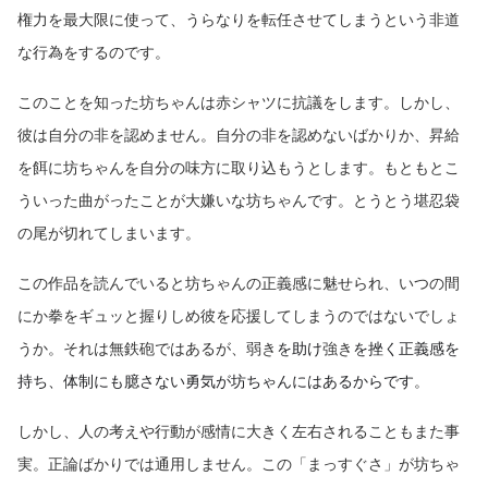
権力を最大限に使って、うらなりを転任させてしまうという非道
な行為をするのです。
このことを知った坊ちゃんは赤シャツに抗議をします。しかし、
彼は自分の非を認めません。自分の非を認めないばかりか、昇給
を餌に坊ちゃんを自分の味方に取り込もうとします。もともとこ
ういった曲がったことが大嫌いな坊ちゃんです。とうとう堪忍袋
の尾が切れてしまいます。
この作品を読んでいると坊ちゃんの正義感に魅せられ、いつの間
にか拳をギュッと握りしめ彼を応援してしまうのではないでしょ
うか。それは無鉄砲ではあるが、弱き
を助け
強き
を挫く正義感を
持ち、体制にも臆さない勇気が坊ちゃんにはあるからです
。
しかし、人の考えや行動が感情に大きく左右されることもまた事
実。正論ばかりでは通用しません。この「まっすぐさ」が坊ちゃ