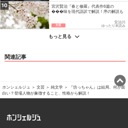
10
宮沢賢治『春と修羅』代表作6篇の
���味を現代語訳で解説！序の解説も
安治川
文芸
ゆったり本読み
もっと見る
関連記事
ホンシェルジュ
＞ 
文芸
＞ 
純文学
＞ 
『坊っちゃん』は結局、何が面
白い？登場人物が象徴すること、性格から解説！