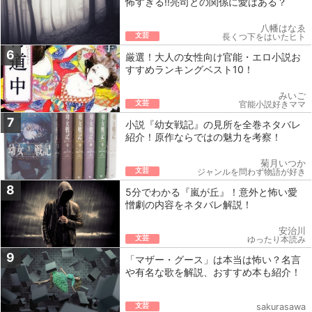
怖すぎる!!亮司との関係に愛はある？
八幡はなゑ
文芸
長くつ下をはいたヒト
6
厳選！大人の女性向け官能・エロ小説お
すすめランキングベスト10！
みいご
文芸
官能小説好きママ
7
小説『幼女戦記』の見所を全巻ネタバレ
紹介！原作ならではの魅力を考察！
菊月いつか
文芸
ジャンルを問わず物語が好き
8
5分でわかる『嵐が丘』！意外と怖い愛
憎劇の内容をネタバレ解説！
安治川
文芸
ゆったり本読み
9
「マザー・グース」は本当は怖い？名言
や有名な歌を解説、おすすめ本も紹介！
文芸
sakurasawa