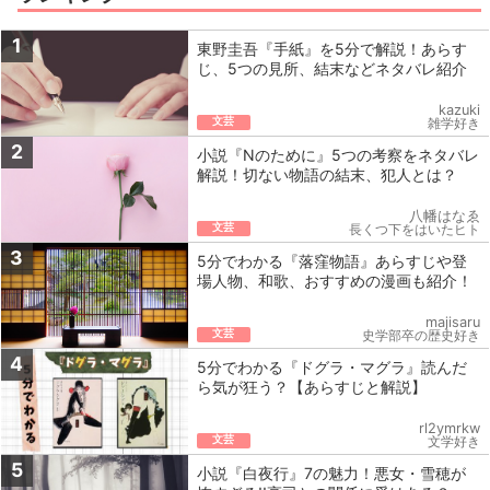
1
東野圭吾『手紙』を5分で解説！あらす
じ、5つの見所、結末などネタバレ紹介
kazuki
文芸
雑学好き
2
小説『Nのために』5つの考察をネタバレ
解説！切ない物語の結末、犯人とは？
八幡はなゑ
文芸
長くつ下をはいたヒト
3
5分でわかる『落窪物語』あらすじや登
場人物、和歌、おすすめの漫画も紹介！
majisaru
文芸
史学部卒の歴史好き
4
5分でわかる『ドグラ・マグラ』読んだ
ら気が狂う？【あらすじと解説】
rl2ymrkw
文芸
文学好き
5
小説『白夜行』7の魅力！悪女・雪穂が