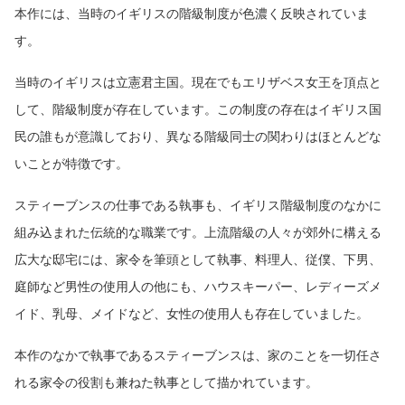
本作には、当時のイギリスの階級制度が色濃く反映されていま
す。
当時のイギリスは立憲君主国。現在でもエリザベス女王を頂点と
して、階級制度が存在しています。この制度の存在はイギリス国
民の誰もが意識しており、異なる階級同士の関わりはほとんどな
いことが特徴です。
スティーブンスの仕事である執事も、イギリス階級制度のなかに
組み込まれた伝統的な職業です。上流階級の人々が郊外に構える
広大な邸宅には、家令を筆頭として執事、料理人、従僕、下男、
庭師など男性の使用人の他にも、ハウスキーパー、レディーズメ
イド、乳母、メイドなど、女性の使用人も存在していました。
本作のなかで執事であるスティーブンスは、家のことを一切任さ
れる家令の役割も兼ねた執事として描かれています。