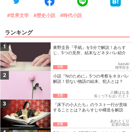
#世界文学
#歴史小説
#時代小説
ランキング
1
東野圭吾『手紙』を5分で解説！あらす
じ、5つの見所、結末などネタバレ紹介
kazuki
文芸
雑学好き
2
小説『Nのために』5つの考察をネタバレ
解説！切ない物語の結末、犯人とは？
八幡はなゑ
文芸
長くつ下をはいたヒト
3
『床下の小人たち』のラスト一行が意味
することとは？あらすじや構造を解説
あわとくり
文芸
紅茶の気分