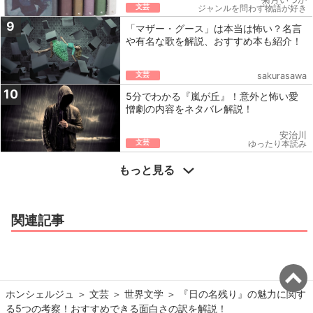
文芸
ジャンルを問わず物語が好き
9
「マザー・グース」は本当は怖い？名言
や有名な歌を解説、おすすめ本も紹介！
文芸
sakurasawa
10
5分でわかる『嵐が丘』！意外と怖い愛
憎劇の内容をネタバレ解説！
安治川
文芸
ゆったり本読み
もっと見る
関連記事
ホンシェルジュ
＞ 
文芸
＞ 
世界文学
＞ 
『日の名残り』の魅力に関す
る5つの考察！おすすめできる面白さの訳を解説！