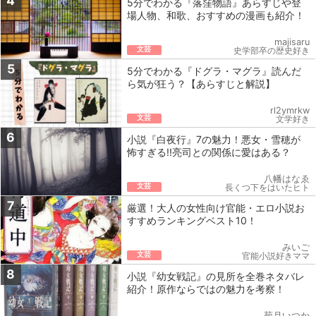
4
5分でわかる『落窪物語』あらすじや登
場人物、和歌、おすすめの漫画も紹介！
majisaru
文芸
史学部卒の歴史好き
5
5分でわかる『ドグラ・マグラ』読んだ
ら気が狂う？【あらすじと解説】
rl2ymrkw
文芸
文学好き
6
小説『白夜行』7の魅力！悪女・雪穂が
怖すぎる!!亮司との関係に愛はある？
八幡はなゑ
文芸
長くつ下をはいたヒト
7
厳選！大人の女性向け官能・エロ小説お
すすめランキングベスト10！
みいご
文芸
官能小説好きママ
8
小説『幼女戦記』の見所を全巻ネタバレ
紹介！原作ならではの魅力を考察！
菊月いつか