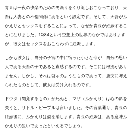
青豆は一夜の快楽のための男漁りをくり返しおこなっており、天
吾は人妻との不倫関係にあるという設定です。そして、天吾がふ
かえりとセックスをすることによって、なぜか青豆が妊娠するこ
とになりました。1Q84という空想上の世界のなかではあります
が、彼女はセックスをおこなわずに妊娠します。
しかも彼女は、自分の子宮の中に宿った小さな命が、自分の思い
人である天吾の子であると直感するのです。そこには根拠があり
ません。しかし、それは啓示のようなものであって、唐突に与え
られたものとして、彼女は受け入れるのです。
ドウタ（知覚するもの）が死ぬと、マザ（ふかえり）は心の影を
失うと、リトル・ピープルは言いました。その言葉通り、青豆の
妊娠後に、ふかえりは姿を消します。青豆の妊娠は、ある意味ふ
かえりの狙いであったといえるでしょう。