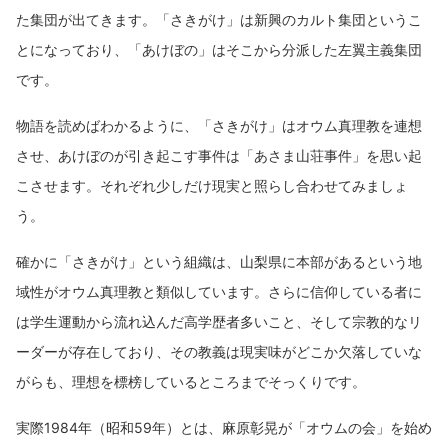
た集団が出てきます。「さきがけ」は新興のカルト集団というこ
とになっており、「あけぼの」はそこから分派した左翼主義集団
です。
物語を読めばわかるように、「さきがけ」はオウム真理教を連想
させ、あけぼのが引き起こす事件は「あさま山荘事件」を思い起
こさせます。それぞれ少しだけ現実と照らし合わせてみましょ
う。
確かに「さきがけ」という組織は、山梨県に本部があるという地
域性がオウム真理教と類似しています。さらに信仰している者に
は学生運動から流れ込んだ高学歴者多いこと、そして宗教的なリ
ーダーが存在しており、その教義は現実味がどこか欠落していな
がらも、理想を標榜しているところまでそっくりです。
実際1984年（昭和59年）とは、麻原彰晃が「オウムの会」を始め