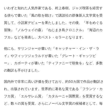
いわずと知れた人気作家である、村上春樹。ジャズ喫茶を経営す
る傍らで書いた『風の歌を聴け』で講談社の群像新人文学賞を受
賞して、小説家デビューを果たしました。その後、『羊をめぐる
冒険』『ノルウェイの森』『ねじまき島クロニクル』『海辺のカ
フカ』などを発表し、大ベスト・セラーとなります。
他にも、サリンジャーが書いた『キャッチャー・イン・ザ・ラ
イ』やフィッツジェラルドが書いた『グレート・ギャッツビ
ー』、カポーティが書いた『ティファニーで朝食を』など、多数
の翻訳も手がけました。
国内外で非常に高い評価を受けており、約50カ国で作品が翻訳さ
れ、出版されています。世界的に著名な賞である「フランツ・カ
フカ賞」「エルサレム賞」「カタルーニャ国際賞」を受賞するな
ど、数々の賞を受賞。さらにノーベル文学賞の候補者として、毎