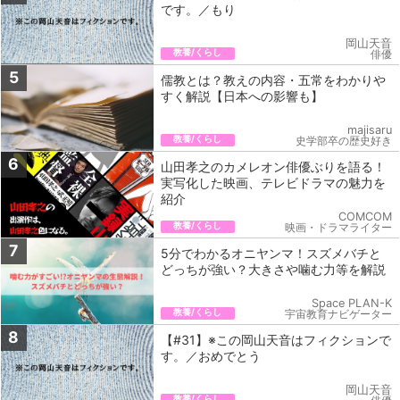
です。／もり
岡山天音
教養/くらし
俳優
5
儒教とは？教えの内容・五常をわかりや
すく解説【日本への影響も】
majisaru
教養/くらし
史学部卒の歴史好き
6
山田孝之のカメレオン俳優ぶりを語る！
実写化した映画、テレビドラマの魅力を
紹介
COMCOM
教養/くらし
映画・ドラマライター
7
5分でわかるオニヤンマ！スズメバチと
どっちが強い？大きさや噛む力等を解説
Space PLAN-K
教養/くらし
宇宙教育ナビゲーター
8
【#31】※この岡山天音はフィクションで
す。／おめでとう
岡山天音
教養/くらし