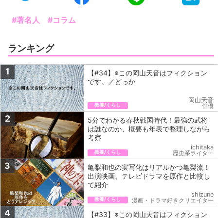
#著名人
#コラム
ランキング
1
【#34】※この岡山天音はフィクション
です。／どっか
岡山天音
教養/くらし
俳優
2
5分でわかる春秋戦国時代！最強の武将
は誰なのか、概要も年表で整理しながら
考察
ichitaka
教養/くらし
歴史系ライター
3
亀梨和也の実写化はリアルかつ亀梨流！
出演映画、テレビドラマを原作と比較し
て紹介
shizune
教養/くらし
漫画・ドラマ好きクリエイター
4
【#33】※この岡山天音はフィクション