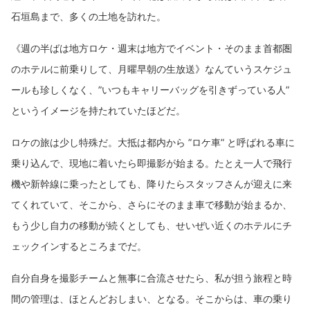
石垣島まで、多くの土地を訪れた。
《週の半ばは地方ロケ・週末は地方でイベント・そのまま首都圏
のホテルに前乗りして、月曜早朝の生放送》なんていうスケジュ
ールも珍しくなく、”いつもキャリーバッグを引きずっている人”
というイメージを持たれていたほどだ。
ロケの旅は少し特殊だ。大抵は都内から ”ロケ車” と呼ばれる車に
乗り込んで、現地に着いたら即撮影が始まる。たとえ一人で飛行
機や新幹線に乗ったとしても、降りたらスタッフさんが迎えに来
てくれていて、そこから、さらにそのまま車で移動が始まるか、
もう少し自力の移動が続くとしても、せいぜい近くのホテルにチ
ェックインするところまでだ。
自分自身を撮影チームと無事に合流させたら、私が担う旅程と時
間の管理は、ほとんどおしまい、となる。そこからは、車の乗り