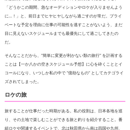
「どうかこの期間、急なオーディションやロケが入りませんよう
に…！」と、前日までヒヤヒヤしながら過ごすのが常だ。プライ
ベートな予定を理由に仕事の可能性を逃すことがないよう、まだ
目に見えないスケジュールまでも最優先にして過ごしてきたの
だ。
そんなことだから、”簡単に変更が利かない類の旅行” を計画する
ことは【一か八かの空きスケジュール予想】に心を砕くこととイ
コールになり、いつしか私の中で “億劫なもの” としてカテゴライ
ズされてしまった。
ロケの旅
旅することが仕事だった時期がある。私の役割は、日本各地を巡
り、その土地で楽しむことができる旅と釣りを紹介すること。番
組ロケや関連するイベントで、北は秋田県から南は四国や九州、