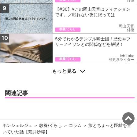
俳優
9
【#30】※この岡山天音はフィクション
です。／眠れない夜に限っては
岡山天音
教養/くらし
俳優
10
5分でわかるテンプル騎士団！歴史やフ
リーメイソンとの関係などを解説！
ichitaka
教養/くらし
歴史系ライター
もっと見る
関連記事
ホンシェルジュ
＞ 
教養/くらし
＞ 
コラム
＞ 
旅とちょっと距離を置
いていた話【荒井沙織】