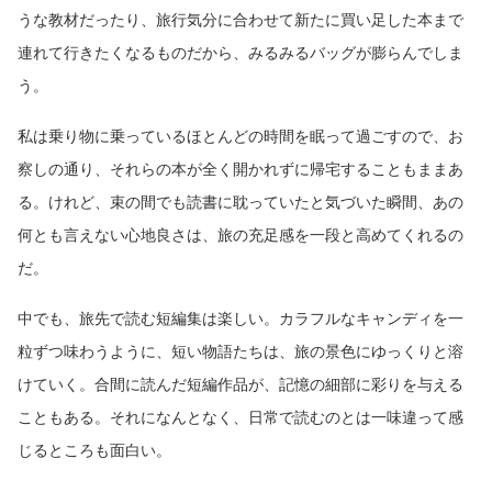
うな教材だったり、旅行気分に合わせて新たに買い足した本まで
連れて行きたくなるものだから、みるみるバッグが膨らんでしま
う。
私は乗り物に乗っているほとんどの時間を眠って過ごすので、お
察しの通り、それらの本が全く開かれずに帰宅することもままあ
る。けれど、束の間でも読書に耽っていたと気づいた瞬間、あの
何とも言えない心地良さは、旅の充足感を一段と高めてくれるの
だ。
中でも、旅先で読む短編集は楽しい。カラフルなキャンディを一
粒ずつ味わうように、短い物語たちは、旅の景色にゆっくりと溶
けていく。合間に読んだ短編作品が、記憶の細部に彩りを与える
こともある。それになんとなく、日常で読むのとは一味違って感
じるところも面白い。