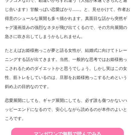
ラブコメなので、勘違いからすれ違う（大抵が未遂できちんと通
じ合います）甘酸っぱい恋愛ばかり……。と、見せかけて、作者お
得意のシュールな展開も多々描かれます。真面目な話から突然ギ
ャグ漫画並みの強烈なネタが飛び出てくるので、その方向展開の
急さに吹き出してしまうかもしれません。
たとえばお姫様抱っこが夢と語る女性が、結婚式に向けてトレー
ニングする話が出てきます。当然、一般的な思考ではお姫様抱っ
こされるためのダイエットかと思うでしょう。しかし実はこの女
性、筋トレをしているのは、旦那をお姫様抱っこするためという
斜め上の目的なのです。
恋愛展開にしても、ギャグ展開にしても、必ず誰も傷つかないハ
ッピーエンドになるので、安心しながら読めるのが本作のよいと
ころです。
マンガワンで無料で読んでみる