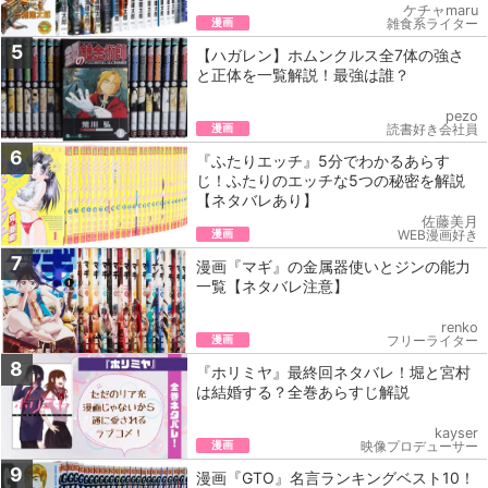
ケチャmaru
漫画
雑食系ライター
5
【ハガレン】ホムンクルス全7体の強さ
と正体を一覧解説！最強は誰？
pezo
漫画
読書好き会社員
6
『ふたりエッチ』5‌分‌で‌わ‌か‌る‌あらす
じ！‌ふたりのエッチな5つの秘密を解説
【ネ‌タ‌バ‌レ‌あ‌り】
佐藤美月
漫画
WEB漫画好き
7
漫画『マギ』の金属器使いとジンの能力
一覧【ネタバレ注意】
renko
漫画
フリーライター
8
『ホリミヤ』最終回ネタバレ！堀と宮村
は結婚する？全巻あらすじ解説
kayser
漫画
映像プロデューサー
9
漫画『GTO』名言ランキングベスト10！