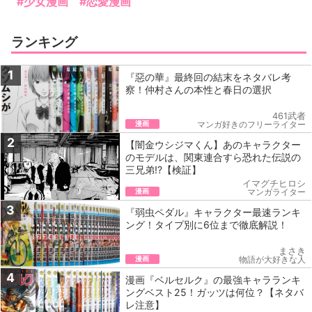
#少女漫画
#恋愛漫画
ランキング
1
『惡の華』最終回の結末をネタバレ考
察！仲村さんの本性と春日の選択
461武者
漫画
マンガ好きのフリーライター
2
【闇金ウシジマくん】あのキャラクター
のモデルは、関東連合すら恐れた伝説の
三兄弟!?【検証】
イマグチヒロシ
漫画
マンガライター
3
『弱虫ペダル』キャラクター最速ランキ
ング！タイプ別に6位まで徹底解説！
まさき
漫画
物語が大好きな人
4
漫画『ベルセルク』の最強キャラランキ
ングベスト25！ガッツは何位？【ネタバ
レ注意】