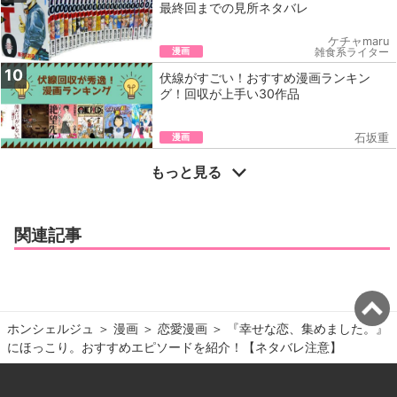
最終回までの見所ネタバレ
ケチャmaru
漫画
雑食系ライター
10
伏線がすごい！おすすめ漫画ランキン
グ！回収が上手い30作品
漫画
石坂重
もっと見る
関連記事
ホンシェルジュ
＞ 
漫画
＞ 
恋愛漫画
＞ 
『幸せな恋、集めました。』
にほっこり。おすすめエピソードを紹介！【ネタバレ注意】