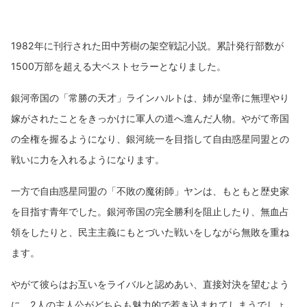
1982年に刊行された田中芳樹の架空戦記小説。累計発行部数が
1500万部を超える大ベストセラーとなりました。
銀河帝国の「常勝の天才」ラインハルトは、姉が皇帝に無理やり
嫁がされたことをきっかけに軍人の道へ進んだ人物。やがて帝国
の全権を握るようになり、銀河統一を目指して自由惑星同盟との
戦いに力を入れるようになります。
一方で自由惑星同盟の「不敗の魔術師」ヤンは、もともと歴史家
を目指す青年でした。銀河帝国の完全勝利を阻止したり、無血占
領をしたりと、民主主義にもとづいた戦いをしながら無敗を重ね
ます。
やがて彼らはお互いをライバルと認めあい、直接対決を望むよう
に。2人の主人公がどちらも魅力的で惹き込まれてしまうでしょ