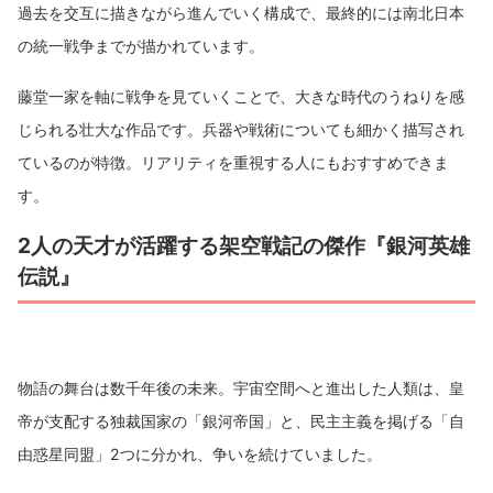
過去を交互に描きながら進んでいく構成で、最終的には南北日本
の統一戦争までが描かれています。
藤堂一家を軸に戦争を見ていくことで、大きな時代のうねりを感
じられる壮大な作品です。兵器や戦術についても細かく描写され
ているのが特徴。リアリティを重視する人にもおすすめできま
す。
2人の天才が活躍する架空戦記の傑作『銀河英雄
伝説』
物語の舞台は数千年後の未来。宇宙空間へと進出した人類は、皇
帝が支配する独裁国家の「銀河帝国」と、民主主義を掲げる「自
由惑星同盟」2つに分かれ、争いを続けていました。