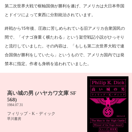
第二次世界大戦で枢軸国側が勝利を遂げ、アメリカは大日本帝国
とドイツによって東西に分割統治されています。
終戦から15年後、圧政に苦しめられている旧アメリカ合衆国民の
間で、「イナゴ身重く横たわる」という架空戦記小説がひっそり
と流行していました。その内容は、「もしも第二次世界大戦で連
合国側が勝利をしていたら」というもので、アメリカ国内では発
禁本に指定。作者も身柄を追われていました。