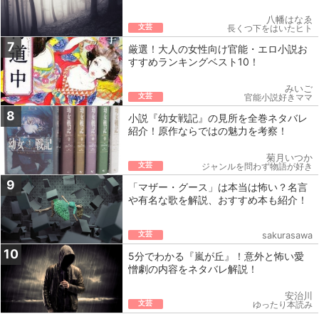
八幡はなゑ
文芸
長くつ下をはいたヒト
7
厳選！大人の女性向け官能・エロ小説お
すすめランキングベスト10！
みいご
文芸
官能小説好きママ
8
小説『幼女戦記』の見所を全巻ネタバレ
紹介！原作ならではの魅力を考察！
菊月いつか
文芸
ジャンルを問わず物語が好き
9
「マザー・グース」は本当は怖い？名言
や有名な歌を解説、おすすめ本も紹介！
文芸
sakurasawa
10
5分でわかる『嵐が丘』！意外と怖い愛
憎劇の内容をネタバレ解説！
安治川
文芸
ゆったり本読み