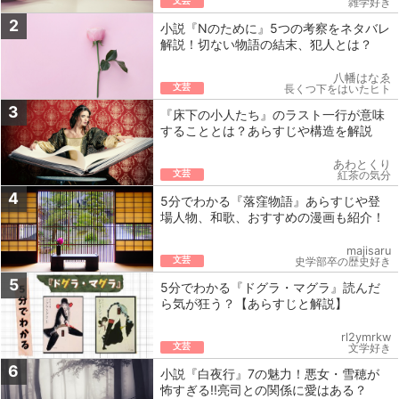
文芸
雑学好き
2
小説『Nのために』5つの考察をネタバレ
解説！切ない物語の結末、犯人とは？
八幡はなゑ
文芸
長くつ下をはいたヒト
3
『床下の小人たち』のラスト一行が意味
することとは？あらすじや構造を解説
あわとくり
文芸
紅茶の気分
4
5分でわかる『落窪物語』あらすじや登
場人物、和歌、おすすめの漫画も紹介！
majisaru
文芸
史学部卒の歴史好き
5
5分でわかる『ドグラ・マグラ』読んだ
ら気が狂う？【あらすじと解説】
rl2ymrkw
文芸
文学好き
6
小説『白夜行』7の魅力！悪女・雪穂が
怖すぎる!!亮司との関係に愛はある？