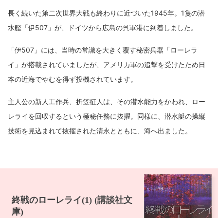
長く続いた第二次世界大戦も終わりに近づいた1945年。1隻の潜
水艦「伊507」が、ドイツから広島の呉軍港に到着しました。
「伊507」には、当時の常識を大きく覆す秘密兵器「ローレラ
イ」が搭載されていましたが、アメリカ軍の追撃を受けたため日
本の近海でやむを得ず投機されています。
主人公の新人工作兵、折笠征人は、その潜水能力をかわれ、ロー
レライを回収するという極秘任務に抜擢。同様に、潜水艇の操縦
技術を見込まれて抜擢された清永とともに、海へ出ました。