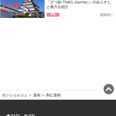
『ざつ旅-That’s Journey-』のあらすじ
と魅力を紹介
漫画
朝井利一
ホンシェルジュ
＞ 
漫画
＞ 
和む漫画