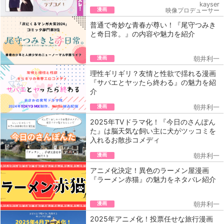
kayser
漫画
映像プロデューサー
普通で奇妙な青春が尊い！『尾守つみき
と奇日常。』の内容や魅力を紹介
漫画
朝井利一
理性ギリギリ？友情と性欲で揺れる漫画
『サバエとヤッたら終わる』の魅力を紹
介
漫画
朝井利一
2025年TVドラマ化！『今日のさんぽん
た』は脳天気な飼い主に犬がツッコミを
入れるお散歩コメディ
漫画
朝井利一
アニメ化決定！異色のラーメン屋漫画
『ラーメン赤猫』の魅力をネタバレ紹介
漫画
朝井利一
2025年アニメ化！投票任せな旅行漫画