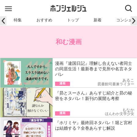
特集
おすすめ
トップ
新着
コンシェル
和む漫画
漫画『違国日記』理解し合えない者同士
の同居生活！最新巻まで見所や名言ネタ
バレ
あるこ
漫画
図書館司書兼ライター
『昴とスーさん』あらすじ紹介と昴の秘
密をネタバレ！新刊の展開も考察
もなか
漫画
ほんわか文学少女
『ホリミヤ』最終回ネタバレ！堀と宮村
は結婚する？全巻あらすじ解説