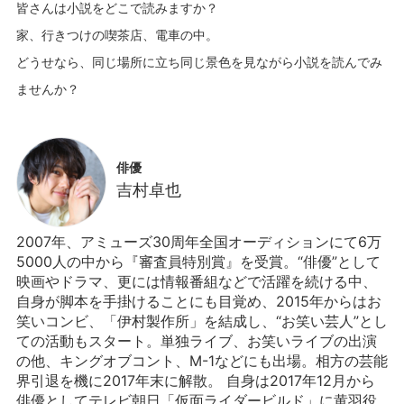
皆さんは小説をどこで読みますか？
家、行きつけの喫茶店、電車の中。
どうせなら、同じ場所に立ち同じ景色を見ながら小説を読んでみ
俳優
吉村卓也
2007年、アミューズ30周年全国オーディションにて6万
5000人の中から『審査員特別賞』を受賞。“俳優”として
映画やドラマ、更には情報番組などで活躍を続ける中、
自身が脚本を手掛けることにも目覚め、2015年からはお
笑いコンビ、「伊村製作所」を結成し、“お笑い芸人”とし
ての活動もスタート。単独ライブ、お笑いライブの出演
の他、キングオブコント、M-1などにも出場。相方の芸能
界引退を機に2017年末に解散。 自身は2017年12月から
俳優としてテレビ朝日「仮面ライダービルド」に黄羽役