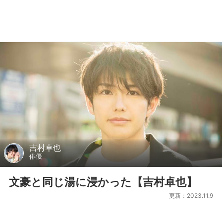
吉村卓也
俳優
文豪と同じ湯に浸かった【吉村卓也】
更新：2023.11.9