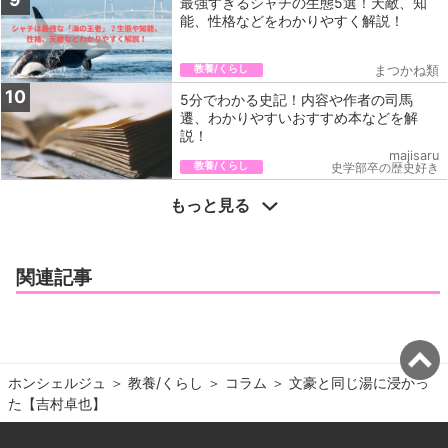
最強すぎるシャチの生態5選！天敵、知
能、性格などをわかりやすく解説！
教養/くらし
まつかね類
10
5分でわかる史記！内容や作者の司馬
遷、わかりやすいおすすめ本などを解
説！
majisaru
教養/くらし
史学部卒の歴史好き
もっと見る
関連記事
ホンシェルジュ
＞ 
教養/くらし
＞ 
コラム
＞ 
文豪と同じ湯に浸かっ
た【吉村卓也】