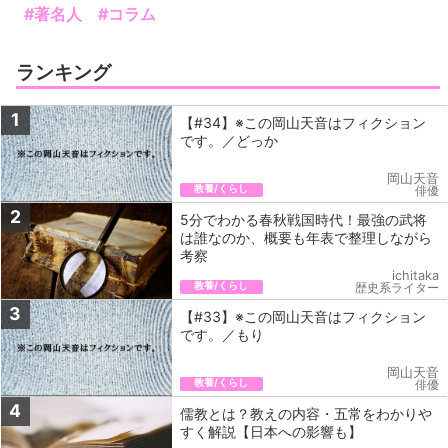
#著名人
#コラム
ランキング
1
【#34】※この岡山天音はフィクション
です。／どっか
岡山天音
教養/くらし
俳優
2
5分でわかる春秋戦国時代！最強の武将
は誰なのか、概要も年表で整理しながら
考察
ichitaka
教養/くらし
歴史系ライター
3
【#33】※この岡山天音はフィクション
です。／もり
岡山天音
教養/くらし
俳優
4
儒教とは？教えの内容・五常をわかりや
すく解説【日本への影響も】