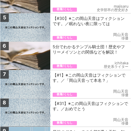
majisaru
教養/くらし
史学部卒の歴史好き
5
【#30】※この岡山天音はフィクション
です。／眠れない夜に限っては
岡山天音
教養/くらし
俳優
6
5分でわかるテンプル騎士団！歴史やフ
リーメイソンとの関係などを解説！
ichitaka
教養/くらし
歴史系ライター
7
【#1】※この岡山天音はフィクションで
す。／「岡山天音って本名？」
岡山天音
教養/くらし
俳優
8
【#31】※この岡山天音はフィクションで
す。／おめでとう
岡山天音
教養/くらし
俳優
9