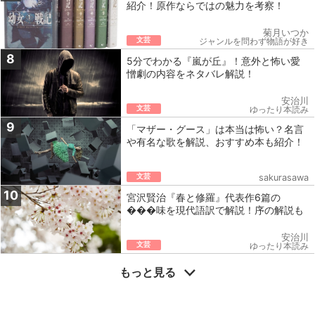
紹介！原作ならではの魅力を考察！
菊月いつか
文芸
ジャンルを問わず物語が好き
8
5分でわかる『嵐が丘』！意外と怖い愛
憎劇の内容をネタバレ解説！
安治川
文芸
ゆったり本読み
9
「マザー・グース」は本当は怖い？名言
や有名な歌を解説、おすすめ本も紹介！
文芸
sakurasawa
10
宮沢賢治『春と修羅』代表作6篇の
���味を現代語訳で解説！序の解説も
安治川
文芸
ゆったり本読み
もっと見る