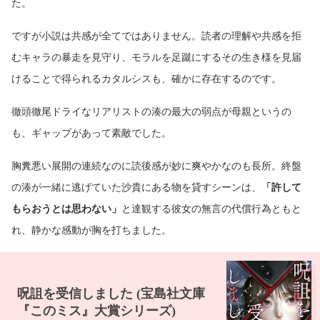
た。
ですが小説は共感が全てではありません。読者の理解や共感を拒
むキャラの暴走を見守り、モラルを足蹴にするその生き様を見届
けることで得られるカタルシスも、確かに存在するのです。
徹頭徹尾ドライなリアリストの湊の最大の弱点が母親というの
も、ギャップがあって素敵でした。
胸糞悪い展開の連続なのに読後感が妙に爽やかなのも長所。終盤
の湊が一緒に逃げていた沙貴にある物を貸すシーンは、
「許して
もらおうとは思わない」
と達観する彼女の無言の代償行為ともと
れ、静かな感動が胸を打ちました。