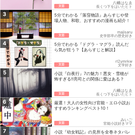
八幡はなゑ
文芸
長くつ下をはいたヒト
3
5分でわかる『落窪物語』あらすじや登
場人物、和歌、おすすめの漫画も紹介！
majisaru
文芸
史学部卒の歴史好き
4
5分でわかる『ドグラ・マグラ』読んだ
ら気が狂う？【あらすじと解説】
rl2ymrkw
文芸
文学好き
5
小説『白夜行』7の魅力！悪女・雪穂が
怖すぎる!!亮司との関係に愛はある？
八幡はなゑ
文芸
長くつ下をはいたヒト
6
厳選！大人の女性向け官能・エロ小説お
すすめランキングベスト10！
みいご
文芸
官能小説好きママ
7
小説『幼女戦記』の見所を全巻ネタバレ