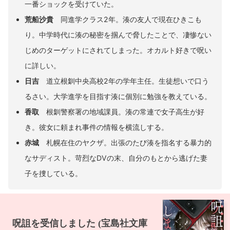
一番ショックを受けていた。
荒船沙貴
同進学クラス2年。湊の友人で現在ひきこも
り。中学時代に湊の秘密を掴んで脅したことで、凄惨ない
じめのターゲットにされてしまった。オカルト好きで呪い
に詳しい。
日吉
道立根釧中央高校2年の学年主任。生徒想いで口う
るさい。大学進学を目指す湊に個別に勉強を教えている。
香取
根釧警察署の地域課員。湊の常連で女子高生が好
き。彼女に頼まれ事件の情報を横流しする。
赤城
札幌在住のヤクザ。出張のたび湊を指名する暴力的
なサディスト。苛烈なDVの末、自分のもとから逃げた妻
子を捜している。