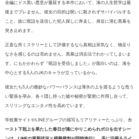
全編にドス黒い悪意が蔓延する本作において、湊の人生哲学は最
後までブレません。彼女の目的は呪いに殺されずサバイバルする
こと。故に呪詛を送信した犯人探しに奔走し、身近に潜む黒幕を
突き止めます。
正直な所ミステリーとして評価するなら真相は呆気なく、物足り
なさを感じるのは否めません。黒幕は消去法でわかってしまいま
す。にもかかわらず『呪詛を受信しました』が面白いのは、湊を
中心とする5人のJKのキャラが立っているから。
彼女たち5人の微妙なパワーバランスは薄氷の上を渡るような危う
い緊張を孕み、各々隠し持った嘘や秘密が緊密に作用し合って、
スリリングなエンタメ性を高めています。
学校裏サイトやLINEグループの描写もリアリティーたっぷり。
カ
ースト下剋上を果たした春日が湊にやりこめられボロを出すシー
ンは、LINEの更新状況と模擬裁判が同時進行し、手に汗握るライ