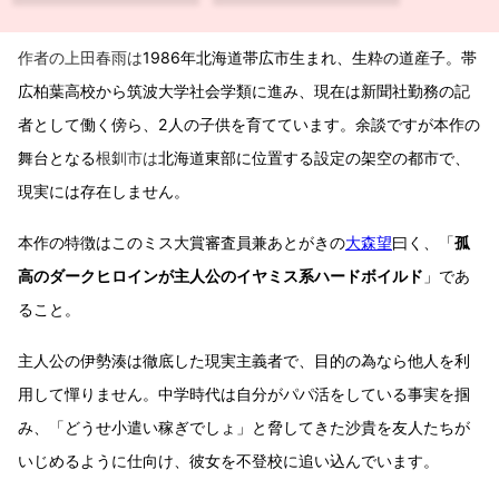
作者の上田春雨は
1986年北海道帯広市生まれ、生粋の道産子。帯
広柏葉高校から筑波大学社会学類に進み、現在は新聞社勤務の記
者として働く傍ら、2人の子供を育てています。余談ですが本作の
舞台となる
根釧市は
北海道東部に位置する設定の架空の都市で、
現実には存在しません。
本作の特徴はこのミス大賞審査員兼あとがきの
大森望
曰く、「
孤
高のダークヒロインが主人公のイヤミス系ハードボイルド
」であ
ること。
主人公の伊勢湊は徹底した現実主義者で、目的の為なら他人を利
用して憚りません。中学時代は自分がパパ活をしている事実を掴
み、「どうせ小遣い稼ぎでしょ」と脅してきた沙貴を友人たちが
いじめるように仕向け、彼女を不登校に追い込んでいます。