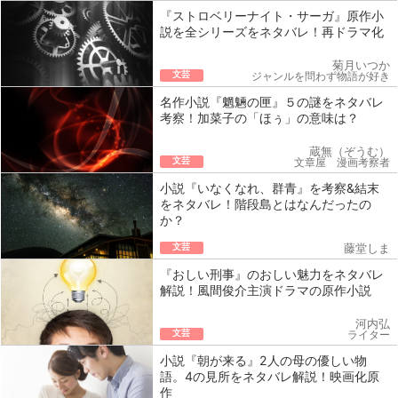
『ストロベリーナイト・サーガ』原作小
説を全シリーズをネタバレ！再ドラマ化
菊月いつか
文芸
ジャンルを問わず物語が好き
名作小説『魍魎の匣』５の謎をネタバレ
考察！加菜子の「ほぅ」の意味は？
蔵無（ぞうむ）
文芸
文章屋 漫画考察者
小説『いなくなれ、群青』を考察&結末
をネタバレ！階段島とはなんだったの
か？
文芸
藤堂しま
『おしい刑事』のおしい魅力をネタバレ
解説！風間俊介主演ドラマの原作小説
河内弘
文芸
ライター
小説『朝が来る』2人の母の優しい物
語。4の見所をネタバレ解説！映画化原
作