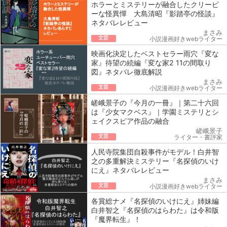
ホラーとミステリーが融合したクリーピ
ーな怪異憚 大島清昭『影踏亭の怪談』
ネタバレレビュー
まさみ
文芸
小説漫画好きwebライター
映画化決定したベストセラー雨穴『変な
家』待望の続編『変な家2 11の間取り
図』ネタバレ徹底解説
まさみ
文芸
小説漫画好きwebライター
嵯峨景子の『今月の一冊』｜第二十六回
は『少女マクベス』｜学園ミステリとシ
ェイクスピア作品の融合
嵯峨景子
文芸
ライター・書評家
人民寺院集団自殺事件がモデル！白井智
之の多重解決ミステリー『名探偵のいけ
にえ』ネタバレレビュー
まさみ
文芸
小説漫画好きwebライター
各賞総ナメ『名探偵のいけにえ』姉妹編
白井智之『名探偵のはらわた』は令和版
『魔界転生』！