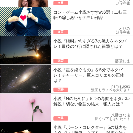
文芸
活字中毒
コン・ゲーム小説おすすめ6選！二転三
転の騙しあいが面白い作品
とりみ
文芸
活字中毒
小説『絶叫』怖すぎる7の魅力をネタバ
レ！最後の4行に隠された衝撃とは？
文芸
藤堂しま
小説『星を継ぐもの』を5分でネタバ
レ！チャーリー、巨人コリエルの正体
は？
namisuke3
文芸
漫画もラノベも大好き！
小説『Nのために』5つの考察をネタバレ
解説！切ない物語の結末、犯人とは？
八幡はなゑ
文芸
長くつ下をはいたヒト
小説『ボーン・コレクター』5の魅力を
ネタバレ！蒸気、ネズミ……残虐な殺人