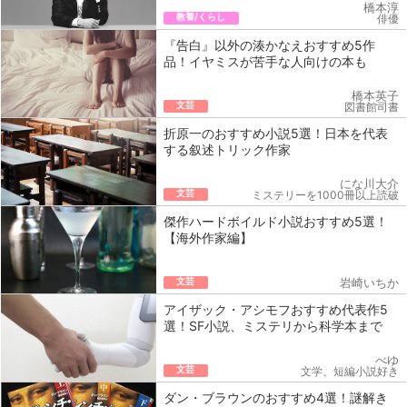
橋本淳
教養/くらし
俳優
『告白』以外の湊かなえおすすめ5作
品！イヤミスが苦手な人向けの本も
橋本英子
文芸
図書館司書
折原一のおすすめ小説5選！日本を代表
する叙述トリック作家
にな川大介
文芸
ミステリーを1000冊以上読破
傑作ハードボイルド小説おすすめ5選！
【海外作家編】
文芸
岩崎いちか
アイザック・アシモフおすすめ代表作5
選！SF小説、ミステリから科学本まで
べゆ
文芸
文学、短編小説好き
ダン・ブラウンのおすすめ4選！謎解き