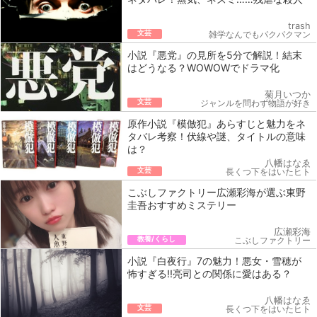
trash
文芸
雑学なんでもパクパクマン
小説『悪党』の見所を5分で解説！結末
はどうなる？WOWOWでドラマ化
菊月いつか
文芸
ジャンルを問わず物語が好き
原作小説『模倣犯』あらすじと魅力をネ
タバレ考察！伏線や謎、タイトルの意味
は？
八幡はなゑ
文芸
長くつ下をはいたヒト
こぶしファクトリー広瀬彩海が選ぶ東野
圭吾おすすめミステリー
広瀬彩海
教養/くらし
こぶしファクトリー
小説『白夜行』7の魅力！悪女・雪穂が
怖すぎる!!亮司との関係に愛はある？
八幡はなゑ
文芸
長くつ下をはいたヒト