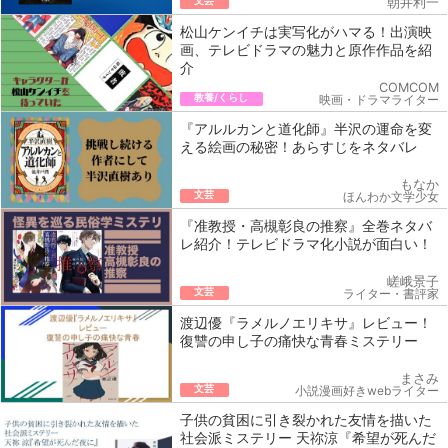
文芸
朝井利一
松山ケンイチは実写化がハマる！出演映
画、テレビドラマの魅力と原作作品を紹
介
COMCOM
教養/くらし
映画・ドラマライター
『アルルカンと道化師』半沢の運命を変
える絵画の秘密！あらすじをネタバレ
もなか
文芸
ほんわか文学少女
『准教授・高槻彰良の推察』全巻ネタバ
レ紹介！テレビドラマ化小説が面白い！
嵯峨景子
文芸
ライター・書評家
渡辺優『ラメルノエリキサ』レビュー！
復讐の申し子の痛快な青春ミステリー
まさみ
文芸
小説漫画好きwebライター
子供の貧困に引き裂かれた友情を描いた
社会派ミステリー 天祢涼『希望が死んだ