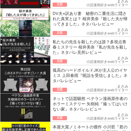
まさみ
文芸
小説漫画好きwebライター
DV夫×訳あり妻 秘密の二重生活に隠さ
れた真実とは？ 桜井美奈『殺した夫が帰
ってきました』ネタバレレビュー
まさみ
文芸
小説漫画好きwebライター
私たちの先生を殺したのは誰？多視点青
春ミステリー 桜井美奈『私が先生を殺し
た』ネタバレ見所レビュー
まさみ
文芸
小説漫画好きwebライター
孤高のハードボイルドJKが主人公のイヤ
ミス 上田春雨『呪詛を受信しました』ネ
タバレレビュー
まさみ
文芸
小説漫画好きwebライター
ネットで話題騒然 ベテラン漫画原作者の
ホラーミステリー 矢樹純『撮ってはいけ
ない家』ネタバレレビュー
まさみ
文芸
小説漫画好きwebライター
本屋大賞ノミネートの傑作 小川哲『君の