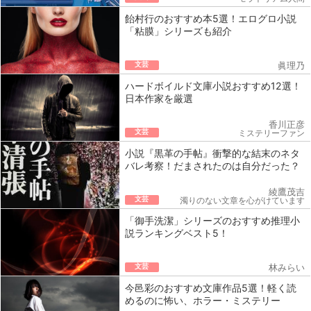
飴村行のおすすめ本5選！エログロ小説
「粘膜」シリーズも紹介
文芸
眞理乃
ハードボイルド文庫小説おすすめ12選！
日本作家を厳選
香川正彦
文芸
ミステリーファン
小説『黒革の手帖』衝撃的な結末のネタ
バレ考察！だまされたのは自分だった？
綾鷹茂吉
文芸
濁りのない文章を心がけています
「御手洗潔」シリーズのおすすめ推理小
説ランキングベスト5！
文芸
林みらい
今邑彩のおすすめ文庫作品5選！軽く読
めるのに怖い、ホラー・ミステリー