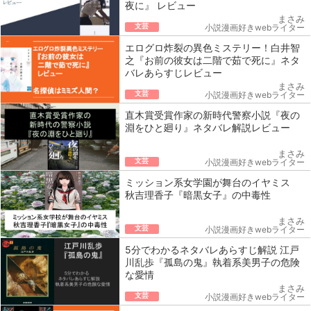
夜に』 レビュー
まさみ
文芸
小説漫画好きwebライター
エログロ炸裂の異色ミステリー！白井智
之『お前の彼女は二階で茹で死に』ネタ
バレあらすじレビュー
まさみ
文芸
小説漫画好きwebライター
直木賞受賞作家の新時代警察小説『夜の
淵をひと廻り』ネタバレ解説レビュー
まさみ
文芸
小説漫画好きwebライター
ミッション系女学園が舞台のイヤミス
秋吉理香子『暗黒女子』の中毒性
まさみ
文芸
小説漫画好きwebライター
5分でわかるネタバレあらすじ解説 江戸
川乱歩『孤島の鬼』執着系美男子の危険
な愛情
まさみ
文芸
小説漫画好きwebライター