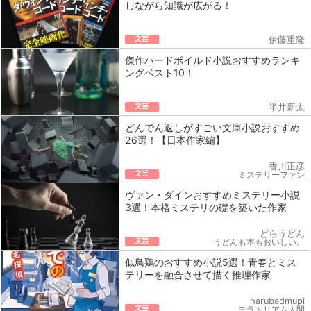
しながら知識が広がる！
文芸
伊藤重隆
傑作ハードボイルド小説おすすめランキ
ングベスト10！
文芸
半井新太
どんでん返しがすごい文庫小説おすすめ
26選！【日本作家編】
香川正彦
文芸
ミステリーファン
ヴァン・ダインおすすめミステリー小説
3選！本格ミステリの礎を築いた作家
どらうどん
文芸
うどんも本もおいしい。
似鳥鶏のおすすめ小説5選！青春とミス
テリーを融合させて描く推理作家
harubadmupi
文芸
モラトリアム人間