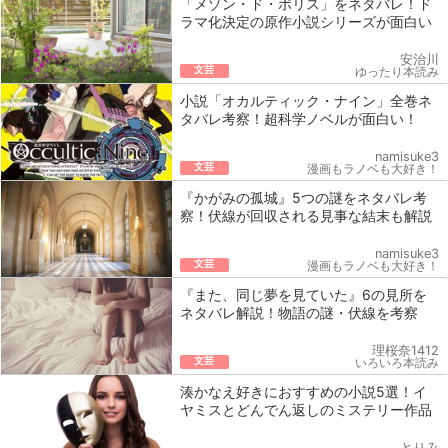
「メゾン・ド・ポリス」をネタバレ！ド
ラマ化決定の原作小説シリーズが面白い
安治川
文芸
ゆったり本読み
小説「オカルティック・ナイン」全巻ネ
タバレ考察！超科学ノベルが面白い！
namisuke3
文芸
漫画もラノベも大好き！
『かがみの孤城』5つの謎をネタバレ考
察！伏線が回収される見事な結末も解説
namisuke3
文芸
漫画もラノベも大好き！
『また、同じ夢を見ていた』6の見所を
ネタバレ解説！物語の謎・伏線を考察
理桜奈1412
文芸
いろいろ本読み
湊かなえ好きにおすすめの小説5選！イ
ヤミスとどんでん返しのミステリー作品
とりみ