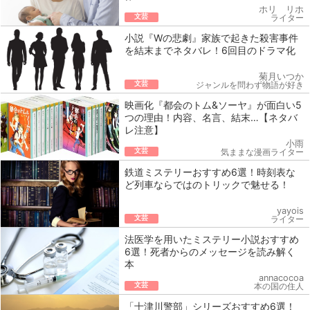
ホリ リホ
文芸
ライター
小説『Wの悲劇』家族で起きた殺害事件
を結末までネタバレ！6回目のドラマ化
菊月いつか
文芸
ジャンルを問わず物語が好き
映画化『都会のトム&ソーヤ』が面白い5
つの理由！内容、名言、結末…【ネタバ
レ注意】
小雨
文芸
気ままな漫画ライター
鉄道ミステリーおすすめ6選！時刻表な
ど列車ならではのトリックで魅せる！
yayois
文芸
ライター
法医学を用いたミステリー小説おすすめ
6選！死者からのメッセージを読み解く
本
annacocoa
文芸
本の国の住人
「十津川警部」シリーズおすすめ6選！