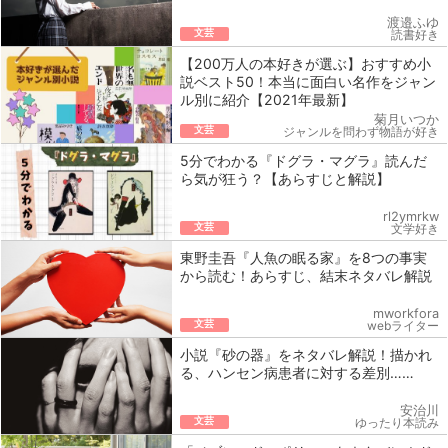
渡邉ふゆ
文芸
読書好き
【200万人の本好きが選ぶ】おすすめ小
説ベスト50！本当に面白い名作をジャン
ル別に紹介【2021年最新】
菊月いつか
文芸
ジャンルを問わず物語が好き
5分でわかる『ドグラ・マグラ』読んだ
ら気が狂う？【あらすじと解説】
rl2ymrkw
文芸
文学好き
東野圭吾『人魚の眠る家』を8つの事実
から読む！あらすじ、結末ネタバレ解説
mworkfora
文芸
webライター
小説『砂の器』をネタバレ解説！描かれ
る、ハンセン病患者に対する差別……
安治川
文芸
ゆったり本読み