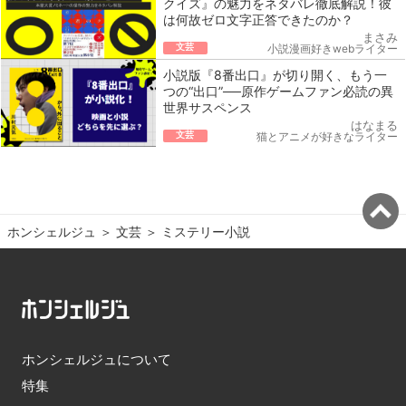
クイズ』の魅力をネタバレ徹底解説！彼
は何故ゼロ文字正答できたのか？
まさみ
文芸
小説漫画好きwebライター
小説版『8番出口』が切り開く、もう一
つの“出口”──原作ゲームファン必読の異
世界サスペンス
はなまる
文芸
猫とアニメが好きなライター
ホンシェルジュ
＞ 
文芸
＞ 
ミステリー小説
ホンシェルジュについて
特集