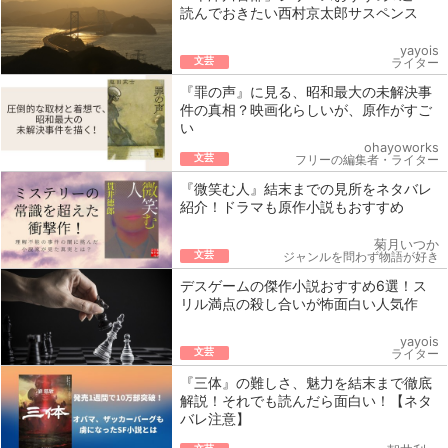
読んでおきたい西村京太郎サスペンス
yayois
文芸
ライター
『罪の声』に見る、昭和最大の未解決事
件の真相？映画化らしいが、原作がすご
い
ohayoworks
文芸
フリーの編集者・ライター
『微笑む人』結末までの見所をネタバレ
紹介！ドラマも原作小説もおすすめ
菊月いつか
文芸
ジャンルを問わず物語が好き
デスゲームの傑作小説おすすめ6選！ス
リル満点の殺し合いが怖面白い人気作
yayois
文芸
ライター
『三体』の難しさ、魅力を結末まで徹底
解説！それでも読んだら面白い！【ネタ
バレ注意】