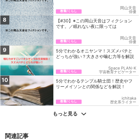
岡山天音
教養/くらし
俳優
8
【#30】※この岡山天音はフィクション
です。／眠れない夜に限っては
岡山天音
教養/くらし
俳優
9
5分でわかるオニヤンマ！スズメバチと
どっちが強い？大きさや噛む力等を解説
Space PLAN-K
教養/くらし
宇宙教育ナビゲーター
10
5分でわかるテンプル騎士団！歴史やフ
リーメイソンとの関係などを解説！
ichitaka
教養/くらし
歴史系ライター
もっと見る
関連記事