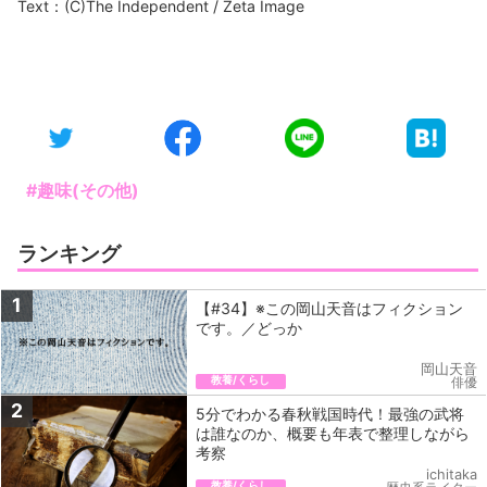
Text：(C)The Independent / Zeta Image
#趣味(その他)
ランキング
1
【#34】※この岡山天音はフィクション
です。／どっか
岡山天音
教養/くらし
俳優
2
5分でわかる春秋戦国時代！最強の武将
は誰なのか、概要も年表で整理しながら
考察
ichitaka
教養/くらし