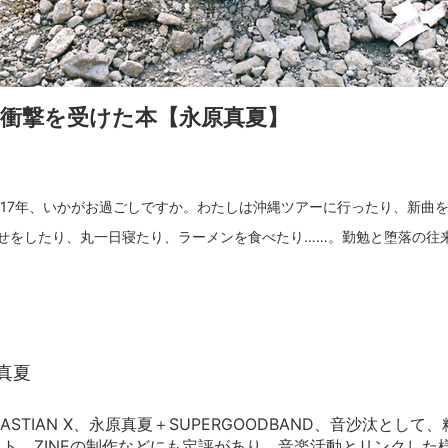
衝撃を受けた本【永原真夏】
017年、いかがお過ごしですか。わたしは沖縄ツアーに行ったり、新曲
せをしたり、丸一日寝たり、ラーメンを食べたり……。勤勉と堕落の往
真夏
ASTIAN X、永原真夏＋SUPERGOODBAND、音沙汰とし
ト、ZINEの制作などにも定評があり、音楽活動とリンクした