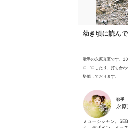
幼き頃に読んで
歌手の永原真夏です。2
ロゴロしたり、打ち合わ
歌手
永原
ミュージシャン。SEB
う。デザイン、イラス