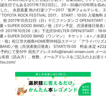
生日でもある2017年7月23日に、20～30歳の10年間を収
を発売した。 永原真夏 秋の行楽ツアー2017「歌声フォルテシモ」 2
YOTA ROCK FESTIVAL 2017」 START：10:00 入場
D、他 2017年10月22日（日）十三ファンダンゴ OPEN/START：18:
真夏＋SUPER GOOD BAND／他（3マン予定、共演者後日発表
017年10月26（木）下北沢SHELTER OPEN/START：19:00/
真夏＋SUPER GOOD BAND（ワンマン） チケット：e＋／
日（金・祝）松江市大根島HOME野外特設ステージ 「アライバリズム
D BAND／他（共演者後日発表） START/15:00 料金:未定 ※
て受付中 宛先アドレス:info@tanuki-onsen.com メール
お名前（読み方）、枚数、メールアドレスをご記入の上お送り
tsu.com/