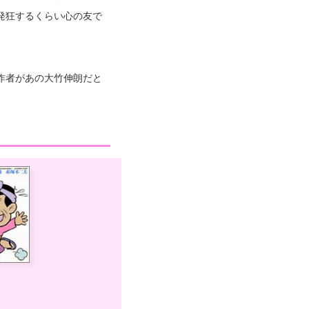
発狂するくらい心の友で
作者があの大竹伸朗だと