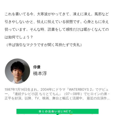
これを書いてる今、大寒波がやってきて、凍えに凍え。風邪など
引きやしないかと、怯えに怯えている状態です。心身ともに冷え
切っています。そんな時、読書をして感性だけは暖かくなんての
は如何でしょう？
俳優
橋本淳
1987年1月14日生まれ。2004年にドラマ『WATERBOYS 2』でデビュ
ー。『連続テレビ小説 ちりとてちん』（07～08年）でヒロインの弟・
正平を好演。以降、TV、映画、舞台と幅広く活躍中。 最近の出演作
舞台では、『君が人生の時』（17）、KERA・MAP『キネマと恋人』
（16）、『クレシダ』（16）、『月・こうこう，風・そうそう』（1
6）、二兎社『書く女』（16）、KAAT『ペール・ギュント』（15）、