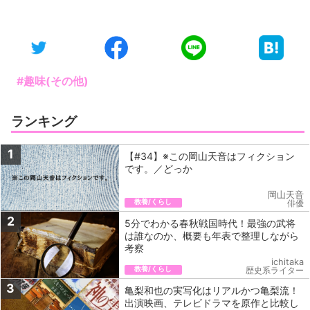
#趣味(その他)
ランキング
1
【#34】※この岡山天音はフィクション
です。／どっか
岡山天音
教養/くらし
俳優
2
5分でわかる春秋戦国時代！最強の武将
は誰なのか、概要も年表で整理しながら
考察
ichitaka
教養/くらし
歴史系ライター
3
亀梨和也の実写化はリアルかつ亀梨流！
出演映画、テレビドラマを原作と比較し