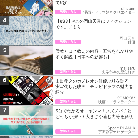
て紹介
shizune
教養/くらし
漫画・ドラマ好きクリエイター
4
【#33】※この岡山天音はフィクション
です。／もり
岡山天音
教養/くらし
俳優
5
儒教とは？教えの内容・五常をわかりや
すく解説【日本への影響も】
majisaru
教養/くらし
史学部卒の歴史好き
6
山田孝之のカメレオン俳優ぶりを語る！
実写化した映画、テレビドラマの魅力を
紹介
COMCOM
教養/くらし
映画・ドラマライター
7
5分でわかるオニヤンマ！スズメバチと
どっちが強い？大きさや噛む力等を解説
Space PLAN-K
教養/くらし
宇宙教育ナビゲーター