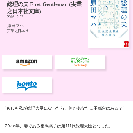
“もしも私が総理大臣になったら、何かあなたに不都合はある？”
20××年、妻である相馬凛子は第111代総理大臣となった。