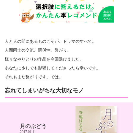
新国立劇場『海の夫人』（15）、城山羊の会『トロワグロ』（14）、
『HISTORY BOYS』（14）、新国立劇場『ピグマリオン』（13）、
『耳なし芳一』（13）、ベッド＆メイキングス『未遂の犯罪王』（12
年）、『阿呆の鼻毛で蜻蛉をつなぐ』（12）、新国立劇場『温室』（1
2）など。TVでは『悦ちゃん』（17）、『PTAグランパ』（17）、
『連続ドラマW グーグーだって猫である2』（16）、『連続ドラマW
夢を与える』（15）、『大河ドラマ 軍師官兵衛』（14）、『闇金ウシ
ジマくん』（10）、『半分の月がのぼる空』（06）など。映画では
人と人の間にあるものこそが、ドラマのすべて。
『At the terrace テラスにて』（16）、『風が強く吹いている』（0
9）ほか。 ◆◆◆今後の出演作品◆◆◆
人間同士の交流、関係性、繋がり、
様々なやりとりの作品を今回選びました。
あなたに少しでも影響してくださったら幸いです。
それもまた繋がりです。では。
忘れてしまいがちな大切なモノ