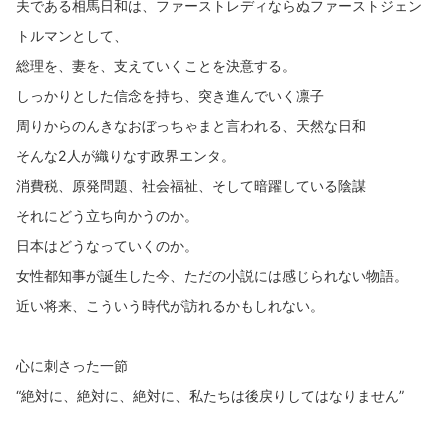
夫である相馬日和は、ファーストレディならぬファーストジェン
トルマンとして、
総理を、妻を、支えていくことを決意する。
しっかりとした信念を持ち、突き進んでいく凛子
周りからのんきなおぼっちゃまと言われる、天然な日和
そんな2人が織りなす政界エンタ。
消費税、原発問題、社会福祉、そして暗躍している陰謀
それにどう立ち向かうのか。
日本はどうなっていくのか。
女性都知事が誕生した今、ただの小説には感じられない物語。
近い将来、こういう時代が訪れるかもしれない。
心に刺さった一節
“絶対に、絶対に、絶対に、私たちは後戻りしてはなりません”