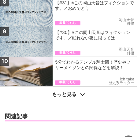
8
【#31】※この岡山天音はフィクションで
す。／おめでとう
岡山天音
教養/くらし
俳優
9
【#30】※この岡山天音はフィクション
です。／眠れない夜に限っては
岡山天音
教養/くらし
俳優
10
5分でわかるテンプル騎士団！歴史やフ
リーメイソンとの関係などを解説！
ichitaka
教養/くらし
歴史系ライター
もっと見る
関連記事