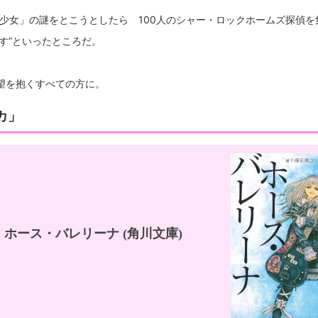
「少女」の謎をとこうとしたら 100人のシャー・ロックホームズ探偵を
す”といったところだ。
望を抱くすべての方に。
カ」