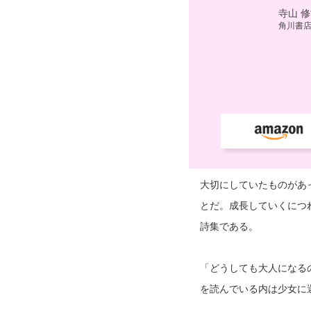
大切にしていたものがあ
とだ。成長していくにつ
詩集である。
「どうしても大人になる
を読んでいる内は少女に