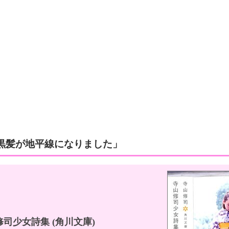
黒髪が地平線になりました」