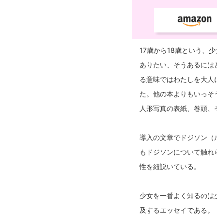
17歳から18歳という
ありたい、そうあるには
る意味ではわたしを大人
た。他の本よりもいっそ
人形写真の表紙、巻頭、
導入の文章でドジソン（
もドジソンについて触れ
性を紐説いている。
少女を一番よく知るのは
及するエッセイである。