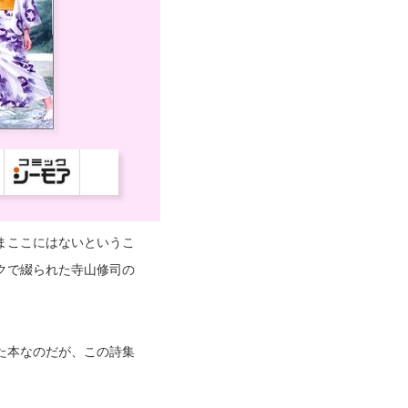
まここにはないというこ
クで綴られた寺山修司の
た本なのだが、この詩集