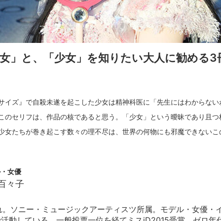
女」と、「少女」を知りたい大人に勧める3
サイズ』で自殺未遂を起こした少女は精神科医に「先生にはわからないわ
このセリフは、作品の核であると思う。「少女」という曖昧であり且つ
ル・女優
百々子
日生まれ。ソニー・ミュージックアーティスツ所属。モデル・女優
活動している。一般投票一位を経てミスiD2015受賞。ゼロ年