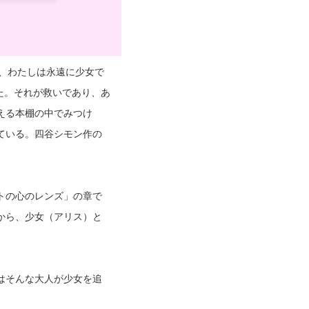
期、わたしは永遠に少女で
た。それが救いであり、あ
える本棚の中でみつけ
ている。四谷シモン作の
トの心のレンズ」の章で
から、少女（アリス）と
はそんな大人が少女を追