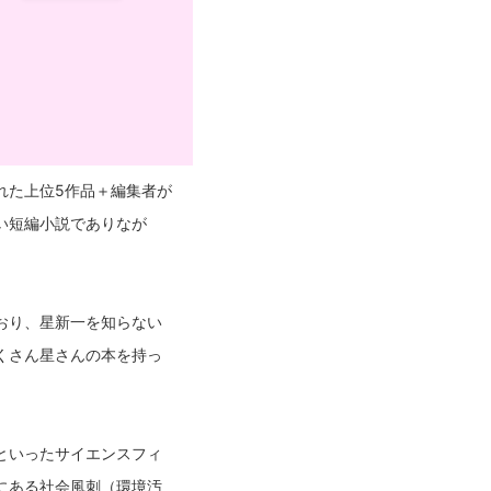
れた上位5作品＋編集者が
い短編小説でありなが
おり、星新一を知らない
くさん星さんの本を持っ
といったサイエンスフィ
にある社会風刺（環境汚