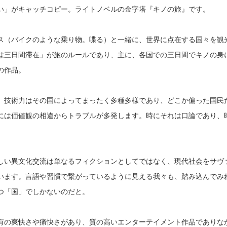
い」がキャッチコピー。ライトノベルの金字塔『キノの旅』です。
ス（バイクのような乗り物。喋る）と一緒に、世界に点在する国々を観
は三日間滞在」が旅のルールであり、主に、各国での三日間でキノの身
の作品。
、技術力はその国によってまったく多種多様であり、どこか偏った国民
には価値観の相違からトラブルが多発します。時にそれは口論であり、
。
しい異文化交流は単なるフィクションとしてではなく、現代社会をサヴ
います。言語や習慣で繋がっているように見える我々も、踏み込んでみ
つ「国」でしかないのだと。
有の爽快さや痛快さがあり、質の高いエンターテイメント作品でありな