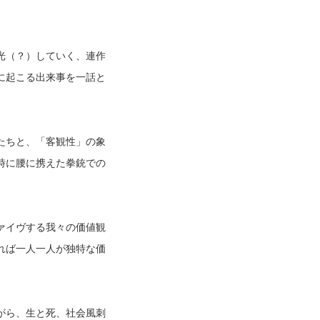
光（？）していく、連作
に起こる出来事を一話と
たちと、「客観性」の象
時に腰に携えた拳銃での
ァイヴする我々の価値観
れば一人一人が独特な価
がら、生と死、社会風刺