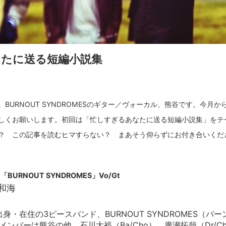
たに送る短編小説集
BURNOUT SYNDROMESのギター／ヴォーカル、熊谷です。今月
しくお願いします。初回は「忙しすぎるあなたに送る短編小説集」をテ
「BURNOUT SYNDROMES」Vo/Gt
和海
身・在住の3ピースバンド、BURNOUT SYNDROMES（バ
ドメンバーは熊谷の他、石川大裕（Ba/Cho）、廣瀬拓哉（Dr/Ch