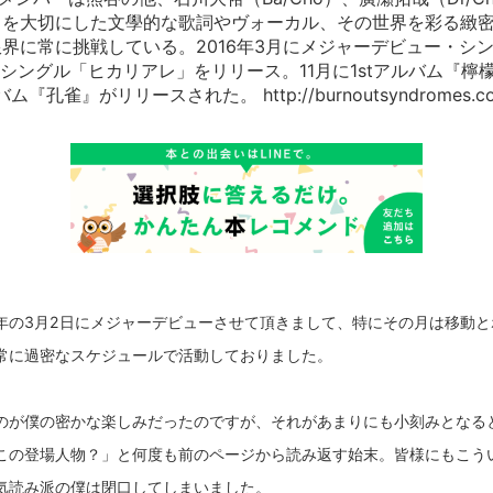
さを大切にした文學的な歌詞やヴォーカル、その世界を彩る緻
に常に挑戦している。2016年3月にメジャーデビュー・シングル「
dシングル「ヒカリアレ」をリリース。11月に1stアルバム『檸檬
『孔雀』がリリースされた。 http://burnoutsyndromes.c
年の3月2日にメジャーデビューさせて頂きまして、特にその月は移動と
常に過密なスケジュールで活動しておりました。
のが僕の密かな楽しみだったのですが、それがあまりにも小刻みとなる
この登場人物？」と何度も前のページから読み返す始末。皆様にもこう
気読み派の僕は閉口してしまいました。