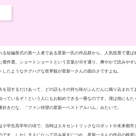
れる短編形式の第一人者である星新一氏の作品群から、人気投票で選ば
た傑作選。ショートショートという言葉が示す通り、爽やかで読みやす
トしたようなチグハグな世界観が星新一さんの面白さですよね。
名を冠するだけあって、どの話もその持ち味がふんだんに織り込まれて
知っているぞ！という人にもお勧めできる一冊なのです。僕は他にもた
番好きだな。「ファン待望の星新一ベストアルバム」みたいで。
は小学生高学年の頃で、当時はエキセントリックなロボットや未来都市
のです。しかし大人になって読み返すにつれ、星新一さんの作品の根底